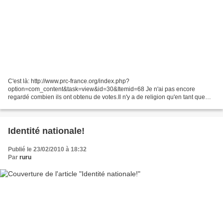
C'est là: http://www.prc-france.org/index.php?
option=com_content&task=view&id=30&Itemid=68 Je n'ai pas encore
regardé combien ils ont obtenu de votes.Il n'y a de religion qu'en tant que
distinction sociale, discrimination, attitude et mépris... Les religions...
Identité nationale!
Publié le 23/02/2010 à 18:32
Par
ruru