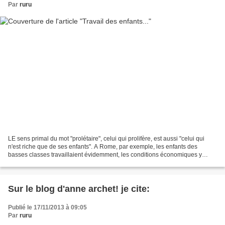
Par
ruru
LE sens primal du mot "prolétaire", celui qui prolifère, est aussi "celui qui
n'est riche que de ses enfants". A Rome, par exemple, les enfants des
basses classes travaillaient évidemment, les conditions économiques y
obligeant comme aujourd'hui dans...
Sur le blog d'anne archet! je cite:
Publié le 17/11/2013 à 09:05
Par
ruru