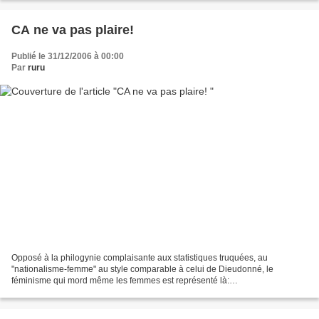
CA ne va pas plaire!
Publié le 31/12/2006 à 00:00
Par
ruru
Opposé à la philogynie complaisante aux statistiques truquées, au
"nationalisme-femme" au style comparable à celui de Dieudonné, le
féminisme qui mord même les femmes est représenté là:
http://www.lemonde.fr/web/article/0,1-0@2-3232,36-824010,0.html par...