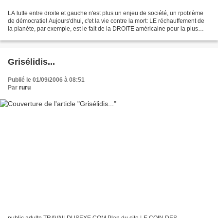
LA lutte entre droite et gauche n'est plus un enjeu de société, un rpoblème
de démocratie! Aujours'dhui, c'et la vie contre la mort: LE réchauffement de
la planète, par exemple, est le fait de la DROITE américaine pour la plus
grande part. Et Bush refuse...
Grisélidis...
Publié le 01/09/2006 à 08:51
Par
ruru
public adulte TRAVAILDUSEXE.COM Plan du site LE COIN DES