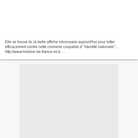
Elle se trouve là, la belle affiche nécessaire aujourd'hui pour lutter
efficacement contre cette connerie coupable d' "identité nationale"....
http://www.histoire-de-france-et-d-
ailleurs.com/articles/Affiches/Affichespropagandepetain.htm Sarkozy
évoque...