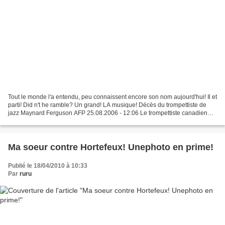
Tout le monde l'a entendu, peu connaissent encore son nom aujourd'hui! Il et
parti! Did n't he ramble? Un grand! LA musique! Décès du trompettiste de
jazz Maynard Ferguson AFP 25.08.2006 - 12:06 Le trompettiste canadien
Maynard Ferguson, qui avait joué...
Ma soeur contre Hortefeux! Unephoto en prime!
Publié le 18/04/2010 à 10:33
Par
ruru