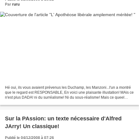
Par
ruru
Hé oui, ils vous avaient prévenus les Duchamp, les Manzoni...l'un a montré
que le regard est RESPONSABLE, En voici une plaisante illustation! MAis ce
n'est plus DADA! ni du surréalisme! Ni du sous-réalisme! Mais ce queel
public a mérité, faute de regard...
Sur la PAssion: un texte nécessaire d'Alfred
JArry! Un classique!
Publié le 04/12/2008 à 07:26