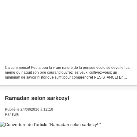
Ca commence! Peu à peu la vraie nature de la pensée écolo se dévoile! Là
même ou naquit son pire courant! ouvrez les yeux! cultivez-vous: un
minimum de savoir historique suffit pour comprendre! RESISTANCE! En
Allemagne, une femme de ménage polonaise virée...
Ramadan selon sarkozy!
Publié le 24/08/2010 à 12:10
Par
ruru