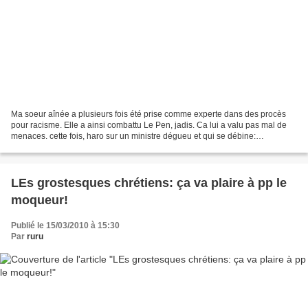
Ma soeur aînée a plusieurs fois été prise comme experte dans des procès
pour racisme. Elle a ainsi combattu Le Pen, jadis. Ca lui a valu pas mal de
menaces. cette fois, haro sur un ministre dégueu et qui se débine:
http://fr.news.yahoo.com/80/20100416/tfr-le-mrap-contre-hortefeux-pour-
injure-a7ee481.html...
LEs grostesques chrétiens: ça va plaire à pp le
moqueur!
Publié le 15/03/2010 à 15:30
Par
ruru