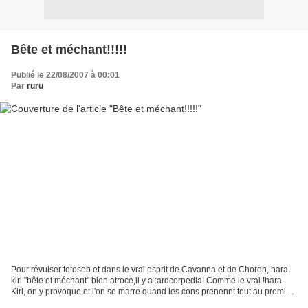
Bête et méchant!!!!!
Publié le 22/08/2007 à 00:01
Par
ruru
Pour révulser totoseb et dans le vrai esprit de Cavanna et de Choron, hara-
kiri "bête et méchant" bien atroce,il y a :ardcorpedia! Comme le vrai !hara-
Kiri, on y provoque et l'on se marre quand les cons prenennt tout au premier
degré! Oui,on rerouve cette...