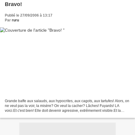
Bravo!
Publié le 27/09/2006 à 13:17
Par
ruru
Grande baffe aux salauds, aux hypocrites, aux cagots, aux tartufes! Alors, on
ne veut pas la voir, la misère? On veut la cacher? Lâches! Fuyards! LA
voici.Et c'est bien! Elle doit devenir agressive, extrêmement visible.Et la
seulement, les bourgeois agiront,...