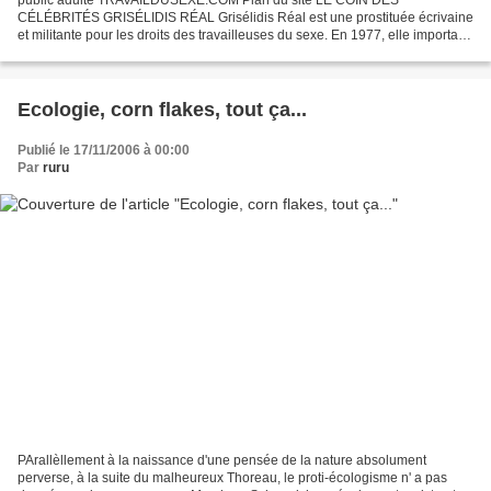
CÉLÉBRITÉS GRISÉLIDIS RÉAL Grisélidis Réal est une prostituée écrivaine
et militante pour les droits des travailleuses du sexe. En 1977, elle importait
à Genève la "Révolution des putains" de Paris...
Ecologie, corn flakes, tout ça...
Publié le 17/11/2006 à 00:00
Par
ruru
PArallèllement à la naissance d'une pensée de la nature absolument
perverse, à la suite du malheureux Thoreau, le proti-écologisme n' a pas