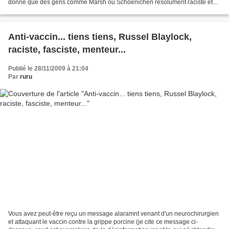
donné que des gens comme Marsh ou Schoenichen résolument raciste et
grand savant qusn même! La pensée médicale...
Anti-vaccin... tiens tiens, Russel Blaylock,
raciste, fasciste, menteur...
Publié le 28/11/2009 à 21:04
Par
ruru
Vous avez peut-être reçu un message alaramnt venant d'un neurochirurgien
et attaquant le vaccin contre la grippe porcine (je cite ce message ci-