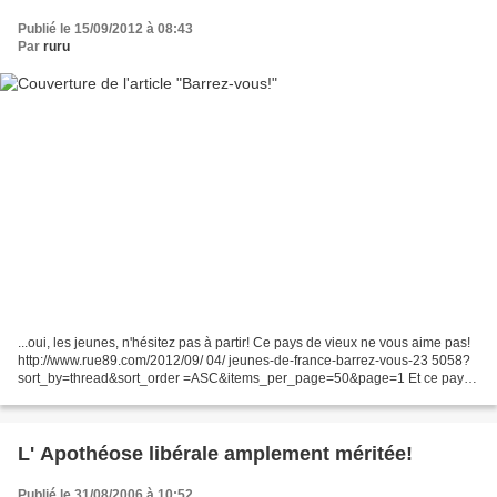
Publié le 15/09/2012 à 08:43
Par
ruru
...oui, les jeunes, n'hésitez pas à partir! Ce pays de vieux ne vous aime pas!
http://www.rue89.com/2012/09/ 04/ jeunes-de-france-barrez-vous-23 5058?
sort_by=thread&sort_order =ASC&items_per_page=50&page=1 Et ce pays
deviendra chiant comme la mort, peuplé...
L' Apothéose libérale amplement méritée!
Publié le 31/08/2006 à 10:52