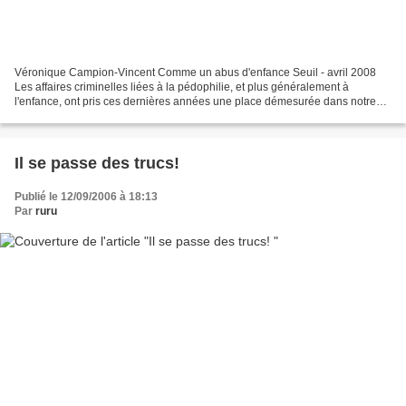
Véronique Campion-Vincent Comme un abus d'enfance Seuil - avril 2008
Les affaires criminelles liées à la pédophilie, et plus généralement à
l'enfance, ont pris ces dernières années une place démesurée dans notre
vie sociale. Elles ont entraîné, des deux...
Il se passe des trucs!
Publié le 12/09/2006 à 18:13
Par
ruru