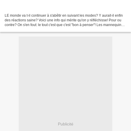
LE monde va t-il continuer à s'abêtir en suivant les modes? Y aurait-il enfin
des réactions saine? Voici une info qui mérite qu'on y réfléchisse! Pour ou
contre? On s'en fout: le tout c'est que c'est "bon à penser"! Les mannequins
trop maigres interdits...
Publicité