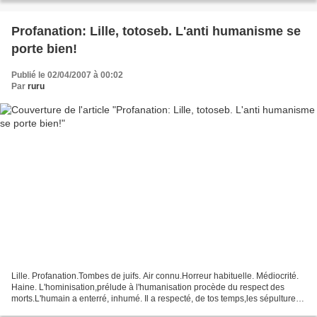
Profanation: Lille, totoseb. L'anti humanisme se
porte bien!
Publié le 02/04/2007 à 00:02
Par
ruru
Lille. Profanation.Tombes de juifs. Air connu.Horreur habituelle. Médiocrité.
Haine. L'hominisation,prélude à l'humanisation procède du respect des
morts.L'humain a enterré, inhumé. Il a respecté, de tos temps,les sépultures.
Même celles de l'ennemi....