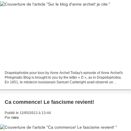
Drapetophobie pour tous by Anne Archet Today's episode of Anne Archet's
Phlegmatic Blog is brought to you by the letter « D », as in Drapetophobia.
En 1851, le médecin louisianais Samuel Cartwright avait observé un
comportement des plus curieux chez les...
Ca commence! Le fascisme revient!
Publié le 12/05/2013 à 13:44
Par
ruru