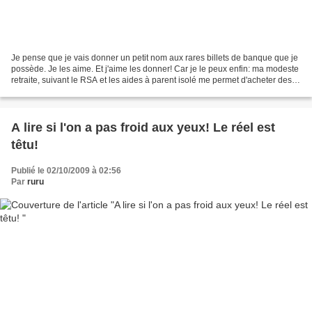
Je pense que je vais donner un petit nom aux rares billets de banque que je
possède. Je les aime. Et j'aime les donner! Car je le peux enfin: ma modeste
retraite, suivant le RSA et les aides à parent isolé me permet d'acheter des
trucs. Peu, mais j'aime...
A lire si l'on a pas froid aux yeux! Le réel est
têtu!
Publié le 02/10/2009 à 02:56
Par
ruru