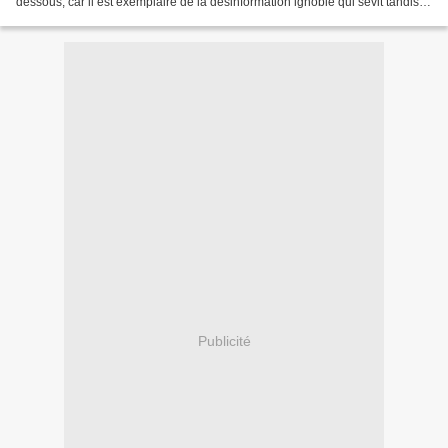
dessous, car il est exemplaire de la désinformation ignoble qui sévit tandis
que qui le transmet sans avoir...
Publicité