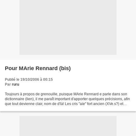
Pour MArie Rennard (bis)
Publié le 19/10/2006 à 00:15
Par
ruru
Toujours à propos de grenouille, puisque MArie Rennard e parle dans son
dictionnaire (lien), il me paraît important d'apporter quelques précisions, afin
que tout devienne clair, nom de d'là! Les cris "aïe" fort ancien (XVe.s?) et
"ouille" qui date de...