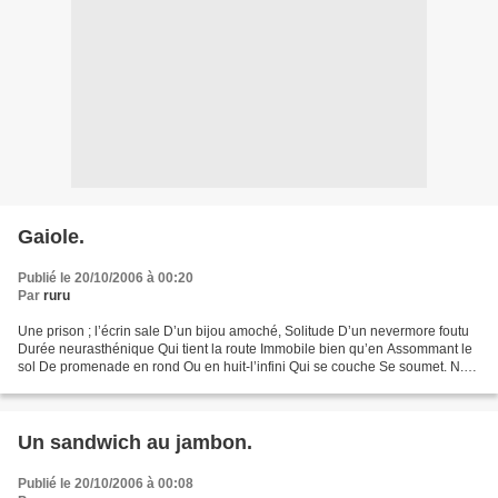
Gaiole.
Publié le 20/10/2006 à 00:20
Par
ruru
Une prison ; l’écrin sale D’un bijou amoché, Solitude D’un nevermore foutu
Durée neurasthénique Qui tient la route Immobile bien qu’en Assommant le
sol De promenade en rond Ou en huit-l’infini Qui se couche Se soumet. N.B.
"Gaiole": prison en patois....
Un sandwich au jambon.
Publié le 20/10/2006 à 00:08