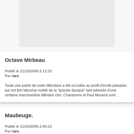
Octave Mirbeau
Publié le 21/10/2006 à 12:52
Par
ruru
Toute une partie de notre littérature a été occultée au profit d'écrits planplan
qui ont fait l'absolue nullité de la "grande époque" tant admirée d'une
certaine marchandise littéraire chic: Chardonne et Paul Morand sont
devenus des modèles, usant d'une...
Maubeuge.
Publié le 21/10/2006 à 00:22
Par
ruru