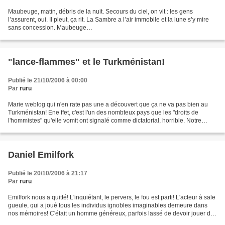
Maubeuge, matin, débris de la nuit. Secours du ciel, on vit : les gens
l’assurent, oui. Il pleut, ça rit. La Sambre a l’air immobile et la lune s’y mire
sans concession. Maubeuge…
"lance-flammes" et le Turkménistan!
Publié le 21/10/2006 à 00:00
Par
ruru
Marie weblog qui n'en rate pas une a découvert que ça ne va pas bien au
Turkménistan! Ene ffet, c'est l'un des nombteux pays que les "droits de
l'hommistes" qu'elle vomit ont signalé comme dictatorial, horrible. Notre
sémillante "marie lance-flammes"...
Daniel Emilfork
Publié le 20/10/2006 à 21:17
Par
ruru
Emilfork nous a quitté! L'inquiétant, le pervers, le fou est parti! L'acteur à sale
gueule, qui a joué tous les individus ignobles imaginables demeure dans
nos mémoires! C'était un homme généreux, parfois lassé de devoir jouer des
rôles de crapules immondes....