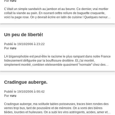
Par
ruru
C’était un simple sandwich au jambon et au beurre. Ce dernier, vrai mortier
collait la viande au pain. En ouvrant cettre reliure de baguette craquante,
voici la page rose. On y devrait écrire en latin de cuisine ! Quelques nervures
sinueuses ornaient...
Un peu de liberté!
Publié le 19/10/2006 à 23:22
Par
ruru
LA tziganophobie est peut-être le racisme le plus rampant dans notre France
hideusement défigurée par la bouffissure droitière. Et, j'ai montré,
simplement montré, combien elelesemble quasiment "normale" chez des
gens comme MArie "lance-flammes", prête...
Cradingue auberge.
Publié le 19/10/2006 à 00:42
Par
ruru
Cradingue auberge, ma solitude tables poisseuses, traces bien rondes des
verres trop bus, tant de poussière et de mémoire. On a vomi des bières
tièdes, lourdes et huileuses. On a subi les vins astringents, acides, amer et