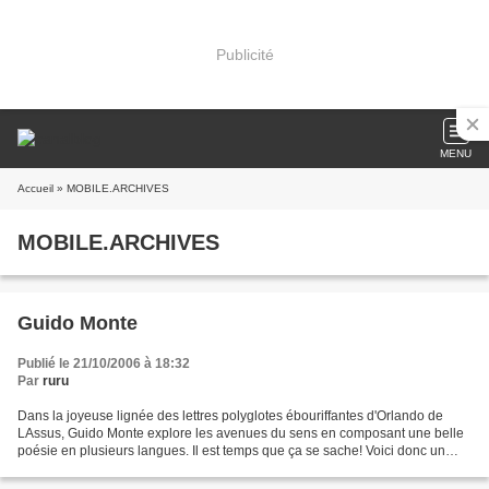
Publicité
MENU
Accueil
» MOBILE.ARCHIVES
MOBILE.ARCHIVES
Guido Monte
Publié le 21/10/2006 à 18:32
Par
ruru
Dans la joyeuse lignée des lettres polyglotes ébouriffantes d'Orlando de
LAssus, Guido Monte explore les avenues du sens en composant une belle
poésie en plusieurs langues. Il est temps que ça se sache! Voici donc un
poème de Guido Monte: ----------------------------------------------------------------------
--------------------------------...