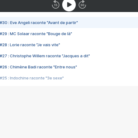
#30 : Eve Angeli raconte "Avant de partir"
#29 : MC Solaar raconte "Bouge de là"
28 : Lorie raconte "Je vais vite"
#27 : Christophe Willem raconte "Jacques a dit"
#26 : Chimène Badi raconte "Entre nous"
#25 : Indochine raconte "3e sexe"
#24 : Zaho raconte "C'est chelou"
#23 : Patrick Bruel raconte "Au café des délices"
#22 : Kyo raconte "Le chemin"
#21 : Nolwenn Leroy raconte "Cassé"
#20 : Patrick Hernandez raconte "Born to be alive"