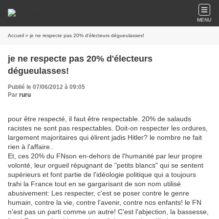
MENU
Accueil
» je ne respecte pas 20% d'électeurs dégueulasses!
je ne respecte pas 20% d'électeurs
dégueulasses!
Publié le 07/06/2012 à 09:05
Par
ruru
pour être respecté, il faut être respectable. 20% de salauds
racistes ne sont pas respectables. Doit-on respecter les ordures,
largement majoritaires qui élirent jadis Hitler? le nombre ne fait
rien à l'affaire..
Et, ces 20% du FNson en-dehors de l'humanité par leur propre
volonté, leur orgueil répugnant de "petits blancs" qui se sentent
supérieurs et font partie de l'idéologie politique qui a tou
jours
trahi la France tout en se gargarisant de son nom utilisé
abusivement: Les respecter, c'est se poser contre le genre
humain, contre la vie, contre l'avenir, contre nos enfants! le FN
n'est pas un parti comme un autre! C'est l'abjection, la bassesse,