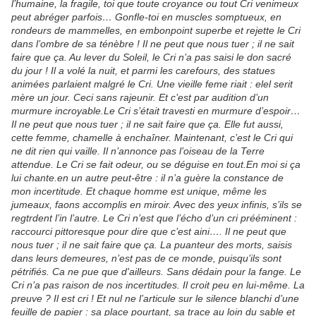
l’humaine, la fragile, toi que toute croyance ou tout Cri venimeux
peut abréger parfois… Gonfle-toi en muscles somptueux, en
rondeurs de mammelles, en embonpoint superbe et rejette le Cri
dans l’ombre de sa ténèbre ! Il ne peut que nous tuer ; il ne sait
faire que ça. Au lever du Soleil, le Cri n’a pas saisi le don sacré
du jour ! Il a volé la nuit, et parmi les carefours, des statues
animées parlaient malgré le Cri. Une vieille feme riait : elel serit
mère un jour. Ceci sans rajeunir. Et c’est par audition d’un
murmure incroyable.Le Cri s’était travesti en murmure d’espoir…
Il ne peut que nous tuer ; il ne sait faire que ça. Elle fut aussi,
cette femme, chamelle à enchaîner. Maintenant, c’est le Cri qui
ne dit rien qui vaille. Il n’annonce pas l’oiseau de la Terre
attendue. Le Cri se fait odeur, ou se déguise en tout.En moi si ça
lui chante.en un autre peut-être : il n’a guère la constance de
mon incertitude. Et chaque homme est unique, même les
jumeaux, faons accomplis en miroir. Avec des yeux infinis, s’ils se
regtrdent l’in l’autre. Le Cri n’est que l’écho d’un cri prééminent :
raccourci pittoresque pour dire que c’est aini…. Il ne peut que
nous tuer ; il ne sait faire que ça. La puanteur des morts, saisis
dans leurs demeures, n’est pas de ce monde, puisqu’ils sont
pétrifiés. Ca ne pue que d'ailleurs. Sans dédain pour la fange. Le
Cri n’a pas raison de nos incertitudes. Il croit peu en lui-même. La
preuve ? Il est cri ! Et nul ne l’articule sur le silence blanchi d’une
feuille de papier : sa place pourtant, sa trace au loin du sable et