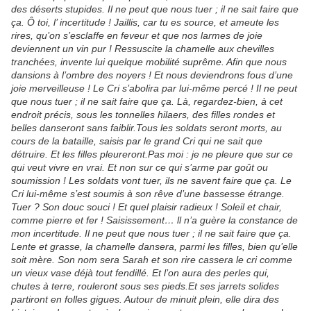
des déserts stupides. Il ne peut que nous tuer ; il ne sait faire que
ça. Ô toi, l’ incertitude ! Jaillis, car tu es source, et ameute les
rires, qu’on s’esclaffe en feveur et que nos larmes de joie
deviennent un vin pur ! Ressuscite la chamelle aux chevilles
tranchées, invente lui quelque mobilité suprême. Afin que nous
dansions à l’ombre des noyers ! Et nous deviendrons fous d’une
joie merveilleuse ! Le Cri s’abolira par lui-même percé ! Il ne peut
que nous tuer ; il ne sait faire que ça. Là, regardez-bien, à cet
endroit précis, sous les tonnelles hilaers, des filles rondes et
belles danseront sans faiblir.Tous les soldats seront morts, au
cours de la bataille, saisis par le grand Cri qui ne sait que
détruire. Et les filles pleureront.Pas moi : je ne pleure que sur ce
qui veut vivre en vrai. Et non sur ce qui s’arme par goût ou
soumission ! Les soldats vont tuer, ils ne savent faire que ça. Le
Cri lui-même s’est soumis à son rêve d’une bassesse étrange.
Tuer ? Son douc souci ! Et quel plaisir radieux ! Soleil et chair,
comme pierre et fer ! Saisissement… ll n’a guère la constance de
mon incertitude. Il ne peut que nous tuer ; il ne sait faire que ça.
Lente et grasse, la chamelle dansera, parmi les filles, bien qu’elle
soit mère. Son nom sera Sarah et son rire cassera le cri comme
un vieux vase déjà tout fendillé. Et l’on aura des perles qui,
chutes à terre, rouleront sous ses pieds.Et ses jarrets solides
partiront en folles gigues. Autour de minuit plein, elle dira des