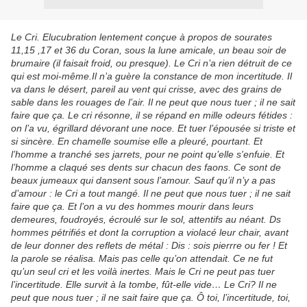
Le Cri.
Elucubration lentement conçue à propos de sourates
11,15 ,17 et 36 du Coran, sous la lune amicale, un beau soir de
brumaire (il faisait froid, ou presque).
Le Cri n’a rien détruit de ce
qui est moi-même.Il n’a guère la constance de mon incertitude. Il
va dans le désert, pareil au vent qui crisse, avec des grains de
sable dans les rouages de l’air. Il ne peut que nous tuer ; il ne sait
faire que ça. Le cri résonne, il se répand en mille odeurs fétides :
on l’a vu, égrillard dévorant une noce. Et tuer l’épousée si triste et
si sincère. En chamelle soumise elle a pleuré, pourtant. Et
l’homme a tranché ses jarrets, pour ne point qu’elle s'enfuie. Et
l’homme a claqué ses dents sur chacun des faons. Ce sont de
beaux jumeaux qui dansent sous l’amour. Sauf qu’il n’y a pas
d’amour : le Cri a tout mangé. Il ne peut que nous tuer ; il ne sait
faire que ça. Et l’on a vu des hommes mourir dans leurs
demeures, foudroyés, écroulé sur le sol, attentifs au néant. Ds
hommes pétrifiés et dont la corruption a violacé leur chair, avant
de leur donner des reflets de métal : Dis : sois pierrre ou fer ! Et
la parole se réalisa. Mais pas celle qu’on attendait. Ce ne fut
qu’un seul cri et les voilà inertes. Mais le Cri ne peut pas tuer
l’incertitude. Elle survit à la tombe, fût-elle vide… Le Cri? Il ne
peut que nous tuer ; il ne sait faire que ça. Ô toi, l’incertitude, toi,