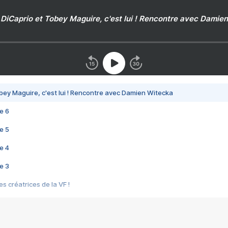
DiCaprio et Tobey Maguire, c'est lui ! Rencontre avec Damie
bey Maguire, c'est lui ! Rencontre avec Damien Witecka
e 6
e 5
e 4
e 3
s créatrices de la VF !
e 2
e 1