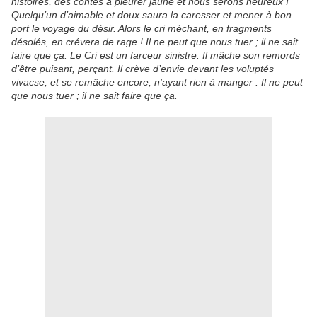
histoires, des contes à pleurer jaune et nous serons heureux !
Quelqu’un d’aimable et doux saura la caresser et mener à bon
port le voyage du désir. Alors le cri méchant, en fragments
désolés, en crévera de rage ! Il ne peut que nous tuer ; il ne sait
faire que ça. Le Cri est un farceur sinistre. Il mâche son remords
d’être puisant, perçant. Il crève d’envie devant les voluptés
vivacse, et se remâche encore, n’ayant rien à manger : Il ne peut
que nous tuer ; il ne sait faire que ça.