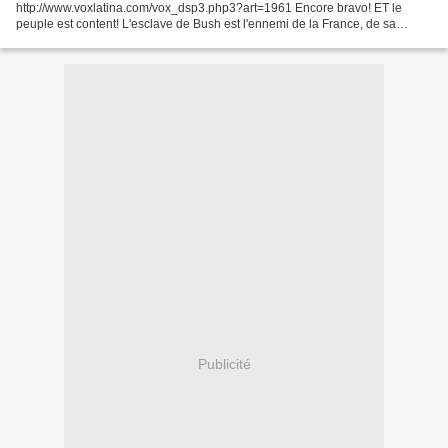
http://www.voxlatina.com/vox_dsp3.php3?art=1961 Encore bravo! ET le
peuple est content! L'esclave de Bush est l'ennemi de la France, de sa
culture et de sa langue. Il l'a maintes fois prouvé (La...
Publicité