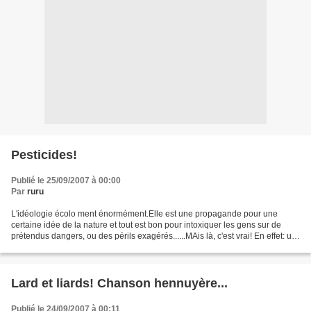
Pesticides!
Publié le 25/09/2007 à 00:00
Par
ruru
L'idéologie écolo ment énormément.Elle est une propagande pour une
certaine idée de la nature et tout est bon pour intoxiquer les gens sur de
prétendus dangers, ou des périls exagérés......MAis là, c'est vrai! En effet: un
tas de saloperies qui riment...
Lard et liards! Chanson hennuyère...
Publié le 24/09/2007 à 00:11