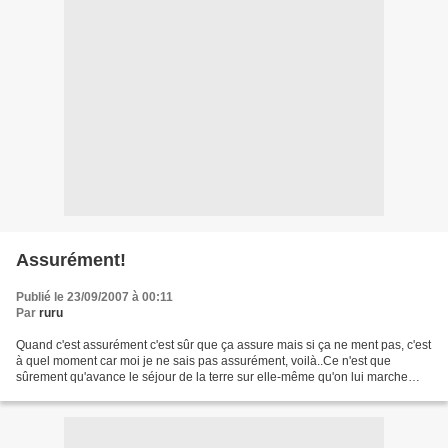
Assurément!
Publié le 23/09/2007 à 00:11
Par
ruru
Quand c'est assurément c'est sûr que ça assure mais si ça ne ment pas, c'est
à quel moment car moi je ne sais pas assurément, voilà..Ce n'est que
sûrement qu'avance le séjour de la terre sur elle-même qu'on lui marche
dessus parce qu'elle le mérite et...