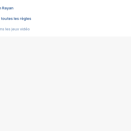
im Rayan
 toutes les règles
s les jeux vidéo
us choquant de Rockstar ? - Le scandale BULLY
e plus moche de Steam
du RÊVE tourne au CAUCHEMAR
pendant 8 heures
it… à tort
umiliés par un jeu vidéo
ire - Final Fantasy 8
ti un empire - Age of Empires
story DOFUS