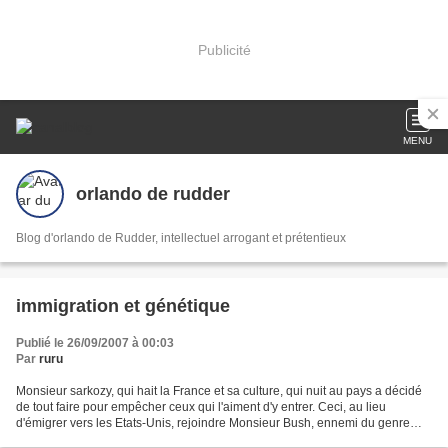
Publicité
MENU
orlando de rudder
Blog d'orlando de Rudder, intellectuel arrogant et prétentieux
immigration et génétique
Publié le 26/09/2007 à 00:03
Par
ruru
Monsieur sarkozy, qui hait la France et sa culture, qui nuit au pays a décidé
de tout faire pour empêcher ceux qui l'aiment d'y entrer. Ceci, au lieu
d'émigrer vers les Etats-Unis, rejoindre Monsieur Bush, ennemi du genre
humain, dont il est le serviteur...