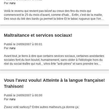
Par
ruru
Voilà le revenu qui revient pas bézef au creux des fins du mois qui
commencent le 25 du mois d'avant, comme d'hab... Enfin, c'est de la maille,
Des sous du blé des liards ça permet la bière Et le tabac rugueux que l'on
aime par chez nous. On va manger...
Maltraitance et services sociaux!
Publié le 24/09/2007 à 00:01
Par
ruru
Avant tout, je tiens à dire que certains sevices sociaux, certaines assistantes
sociales font du bon boulot, humainement, sans céder à l'idéologie hors du
réel du social-traître qui nuit... sAns êrte "anti-pères" et sans prendre les
femmes pour des débiles...
Vous l'avez voulu! Atteinte à la langue française!
Trahison!
Publié le 24/09/2007 à 00:00
Par
ruru
Z'avez voté sarkozy? Entre autres malheurs,ça donne ça: