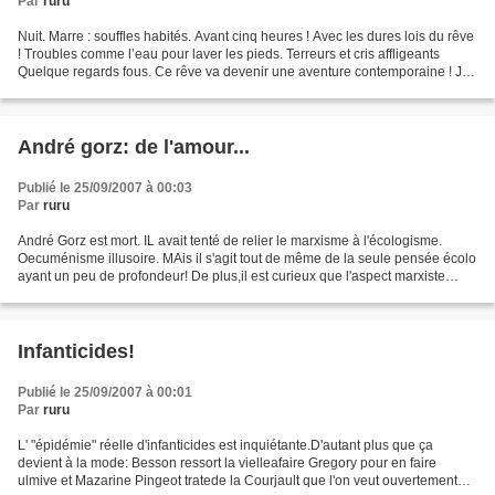
Par
ruru
Nuit. Marre : souffles habités. Avant cinq heures ! Avec les dures lois du rêve
! Troubles comme l’eau pour laver les pieds. Terreurs et cris affligeants
Quelque regards fous. Ce rêve va devenir une aventure contemporaine ! Je
n’en veux pas ! Tant pis...
André gorz: de l'amour...
Publié le 25/09/2007 à 00:03
Par
ruru
André Gorz est mort. IL avait tenté de relier le marxisme à l'écologisme.
Oecuménisme illusoire. MAis il s'agit tout de même de la seule pensée écolo
ayant un peu de profondeur! De plus,il est curieux que l'aspect marxiste
permette à cet écologisme de...
Infanticides!
Publié le 25/09/2007 à 00:01
Par
ruru
L' "épidémie" réelle d'infanticides est inquiétante.D'autant plus que ça
devient à la mode: Besson ressort la vielleafaire Gregory pour en faire
ulmive et Mazarine Pingeot tratede la Courjault que l'on veut ouvertement