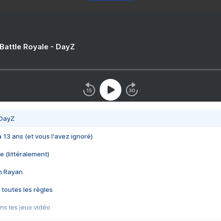
 Battle Royale - DayZ
 DayZ
 a 13 ans (et vous l'avez ignoré)
e (littéralement)
im Rayan
 toutes les règles
s les jeux vidéo