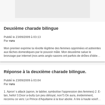
Deuxième charade bilingue
Publié le 23/09/2009 à 03:13
Par
ruru
Mon premier exprime la révolte légitime des femmes opprimées et astreintes
aux tâches domestiques par le pouvoir mâle. Mon deuxième salue le
bronzage par internet (nos amis anglo-saxons ont parfois de drôles d'idées)
Mon troisième est un idiomatisme vraiment...
Réponse à la deuxième charade bilingue.
Publié le 23/09/2009 à 03:04
Par
ruru
1. Apron' s attack (apron, le tablier, symbolise l'oppression des femmes) 2. E-
tan, hello! 3.Door a-bully (un peu déloyal, non?) On aura, évidemment,
reconnu ce vers: Le Prince d'Aquitaine à la tour abolie. A lire à haute voix!!!!
On saura que c'est aussi...