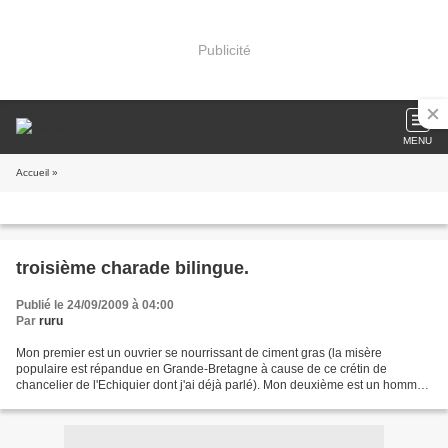
Publicité
MENU
Accueil
»
troisième charade bilingue.
Publié le 24/09/2009 à 04:00
Par
ruru
Mon premier est un ouvrier se nourrissant de ciment gras (la misère
populaire est répandue en Grande-Bretagne à cause de ce crétin de
chancelier de l'Echiquier dont j'ai déjà parlé). Mon deuxième est un homme
qui regarde une demoiselle au prénom d'étoile....