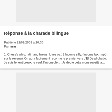
Réponse à la charade bilingue
Publié le 22/09/2009 à 20:30
Par
ruru
1. Chess's whig, latin and brews, loves oaf. 2.Income silly. (income tax: impôt
sur le revenu). On aura facilement reconnu le premier vers d'El Desdichado:
Je suis le ténébreux, le veuf, l'inconsolé... . Je dédie cette monstruosité à
Paul Wehage, albiophone...