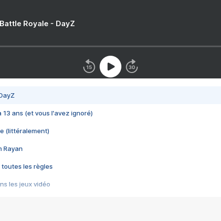
 Battle Royale - DayZ
 DayZ
 a 13 ans (et vous l'avez ignoré)
e (littéralement)
im Rayan
 toutes les règles
s les jeux vidéo
us choquant de Rockstar ? - Le scandale BULLY
e plus moche de Steam