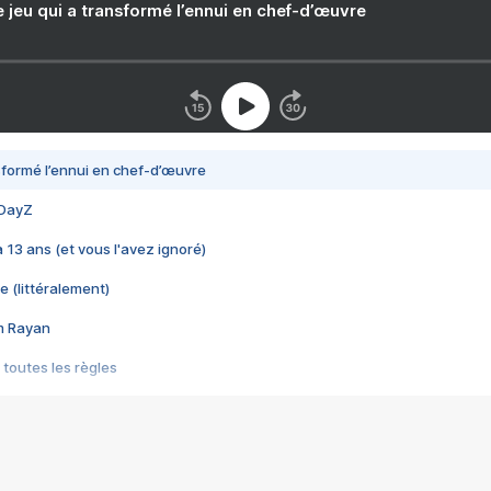
e jeu qui a transformé l’ennui en chef-d’œuvre
nsformé l’ennui en chef-d’œuvre
 DayZ
 a 13 ans (et vous l'avez ignoré)
e (littéralement)
im Rayan
 toutes les règles
s les jeux vidéo
us choquant de Rockstar ? - Le scandale BULLY
e plus moche de Steam