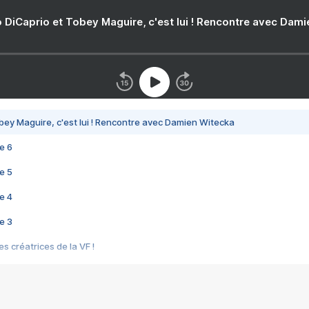
 DiCaprio et Tobey Maguire, c'est lui ! Rencontre avec Dam
bey Maguire, c'est lui ! Rencontre avec Damien Witecka
e 6
e 5
e 4
e 3
s créatrices de la VF !
e 2
e 1