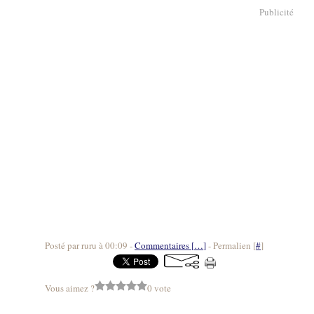
Publicité
Posté par ruru à 00:09 -
Commentaires [
…
]
- Permalien [
#
]
Vous aimez ?
0 vote