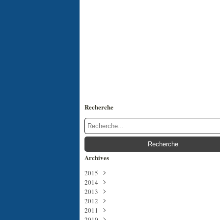
Recherche
Archives
2015
2014
Juillet
(1)
2013
Juin
Décembre
(3)
(4)
2012
Avril
Juin
Décembre
(3)
(5)
(23)
2011
Mai
Novembre
Décembre
(3)
(5)
(12)
2010
Avril
Octobre
Novembre
Décembre
(6)
(2)
(13)
(18)