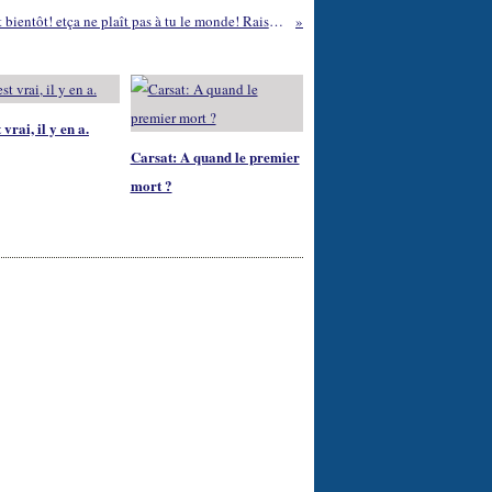
Reçu ça, je transmets! C'est bientôt! etça ne plaît pas à tu le monde! Raison de plus!
 vrai, il y en a.
Carsat: A quand le premier
mort ?