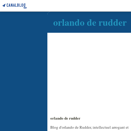
orlando de rudder
orlando de rudder
Blog d'orlando de Rudder, intellectuel arrogant et