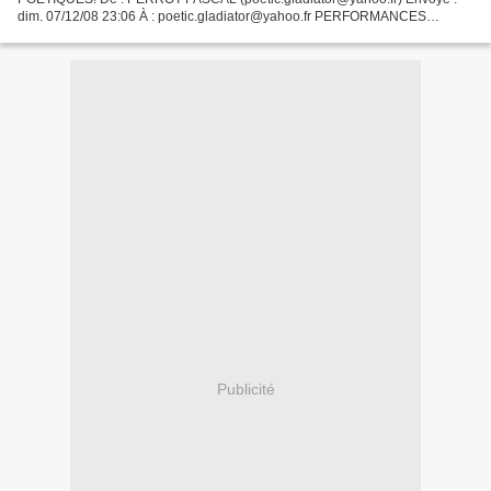
dim. 07/12/08 23:06 À : poetic.gladiator@yahoo.fr PERFORMANCES
POÉTIQUES EN APPART LE 11 DÉCEMBRE À 20H, PASCAL PERROT
AKA...
Publicité