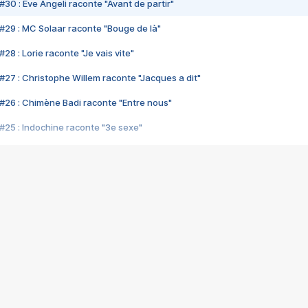
#30 : Eve Angeli raconte "Avant de partir"
#29 : MC Solaar raconte "Bouge de là"
28 : Lorie raconte "Je vais vite"
#27 : Christophe Willem raconte "Jacques a dit"
#26 : Chimène Badi raconte "Entre nous"
#25 : Indochine raconte "3e sexe"
#24 : Zaho raconte "C'est chelou"
#23 : Patrick Bruel raconte "Au café des délices"
#22 : Kyo raconte "Le chemin"
#21 : Nolwenn Leroy raconte "Cassé"
#20 : Patrick Hernandez raconte "Born to be alive"
#19 : Lorie raconte "Près de moi"
#18 : Michael Jones raconte "A nos actes manqués" (avec Jean-Jacque