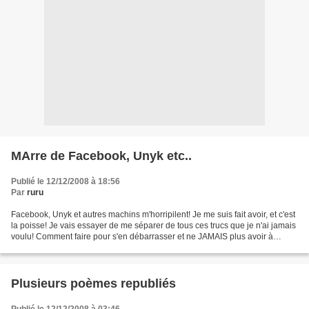
MArre de Facebook, Unyk etc..
Publié le 12/12/2008 à 18:56
Par
ruru
Facebook, Unyk et autres machins m'horripilent! Je me suis fait avoir, et c'est
la poisse! Je vais essayer de me séparer de tous ces trucs que je n'ai jamais
voulu! Comment faire pour s'en débarrasser et ne JAMAIS plus avoir à
supporter ces machins ineptes...
Plusieurs poèmes republiés