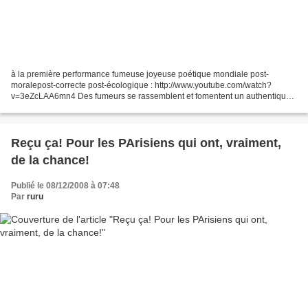
à la première performance fumeuse joyeuse poétique mondiale post-
moralepost-correcte post-écologique : http://www.youtube.com/watch?
v=3eZcLAA6mn4 Des fumeurs se rassemblent et fomentent un authentique
nuage de fumée le dimanche 14 décembre 2008 à Bruxelles...
Reçu ça! Pour les PArisiens qui ont, vraiment,
de la chance!
Publié le 08/12/2008 à 07:48
Par
ruru