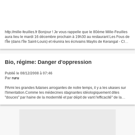
http://mille-feuilles.fr Bonjour ! Je vous rappelle que le 80ème Mille-Feuilles
aura lieu le mardi 16 décembre prochain à 19h30 au restaurant Les Fous de
l'Île (dans l'île Saint-Louis) et réunira les écrivains Maylis de Kerangal - Claro
- Olivia Rosenthal...
Bio, régime: Danger d'oppression
Publié le 08/12/2008 à 07:46
Par
ruru
PArmi les grandes futaises arrogantes de notre temps, il y a les ukases sur
l'limentation.Comme les médecines stagnantes idéologiquement dites
"douces" par haine de la modernité et par dépit de vant l'efficacité" de la
seule médecine traditionnelle,,...