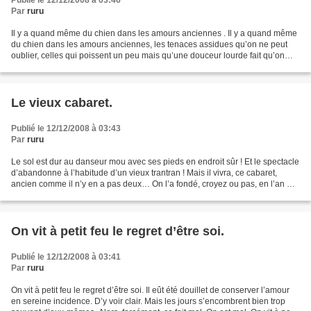
Publié le 12/12/2008 à 03:46
Par
ruru
Il y a quand même du chien dans les amours anciennes . Il y a quand même
du chien dans les amours anciennes, les tenaces assidues qu’on ne peut
oublier, celles qui poissent un peu mais qu’une douceur lourde fait qu’on
devine bien que ça dure toujours....
Le vieux cabaret.
Publié le 12/12/2008 à 03:43
Par
ruru
Le sol est dur au danseur mou avec ses pieds en endroit sûr ! Et le spectacle
d’abandonne à l’habitude d’un vieux trantran ! Mais il vivra, ce cabaret,
ancien comme il n’y en a pas deux… On l’a fondé, croyez ou pas, en l’an mil
neuf cent vingt trois !...
On vit à petit feu le regret d’être soi.
Publié le 12/12/2008 à 03:41
Par
ruru
On vit à petit feu le regret d’être soi. Il eût été douillet de conserver l’amour
en sereine incidence. D’y voir clair. Mais les jours s’encombrent bien trop