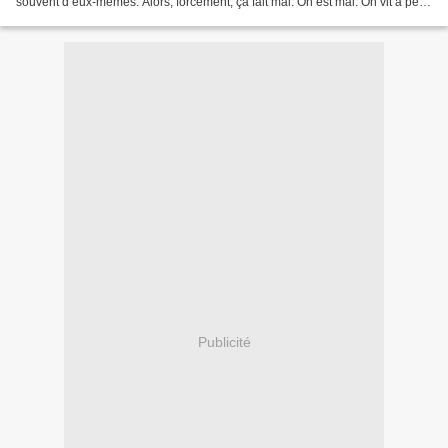
souvent d’eux-mêmes. Alors, forcément, ça fait mal. On est mal. On vit à petit
feu le regret...
Publicité