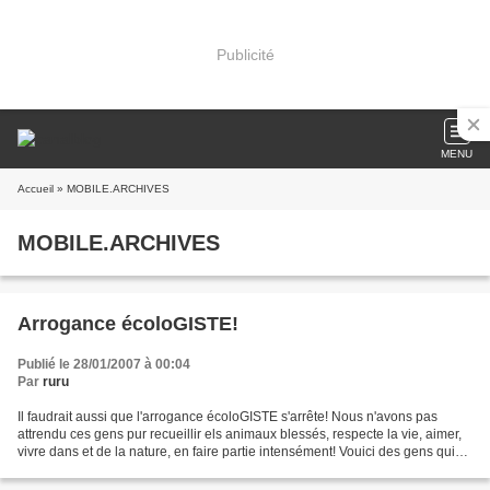
Publicité
MENU
Accueil
» MOBILE.ARCHIVES
MOBILE.ARCHIVES
Arrogance écoloGISTE!
Publié le 28/01/2007 à 00:04
Par
ruru
Il faudrait aussi que l'arrogance écoloGISTE s'arrête! Nous n'avons pas
attrendu ces gens pur recueillir els animaux blessés, respecte la vie, aimer,
vivre dans et de la nature, en faire partie intensément! Vouici des gens qui
l'ont découverte intellectuellement,...