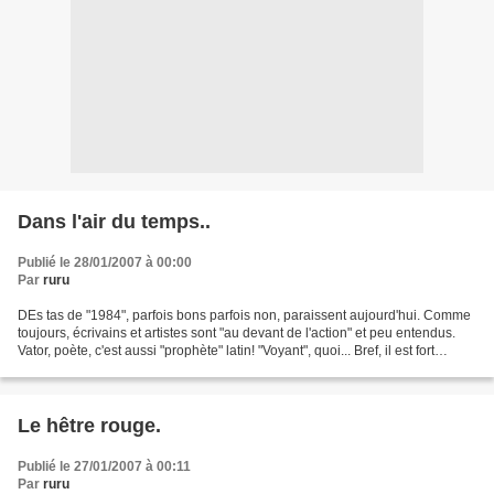
Dans l'air du temps..
Publié le 28/01/2007 à 00:00
Par
ruru
DEs tas de "1984", parfois bons parfois non, paraissent aujourd'hui. Comme
toujours, écrivains et artistes sont "au devant de l'action" et peu entendus.
Vator, poète, c'est aussi "prophète" latin! "Voyant", quoi... Bref, il est fort
significatif que ce...
Le hêtre rouge.
Publié le 27/01/2007 à 00:11
Par
ruru