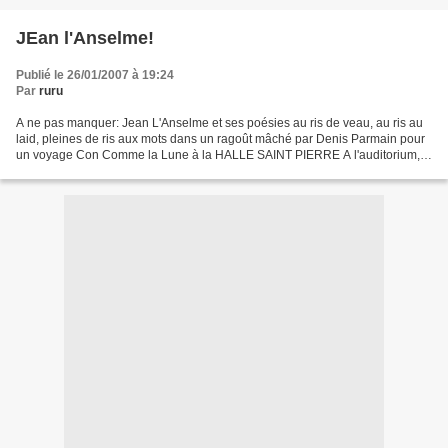
JEan l'Anselme!
Publié le 26/01/2007 à 19:24
Par
ruru
A ne pas manquer: Jean L'Anselme et ses poésies au ris de veau, au ris au
laid, pleines de ris aux mots dans un ragoût mâché par Denis Parmain pour
un voyage Con Comme la Lune à la HALLE SAINT PIERRE A l'auditorium,
le dimanche 11 février 2007, à 16 heures....