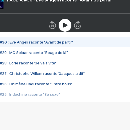
#30 : Eve Angeli raconte "Avant de partir"
#29 : MC Solaar raconte "Bouge de là"
28 : Lorie raconte "Je vais vite"
#27 : Christophe Willem raconte "Jacques a dit"
#26 : Chimène Badi raconte "Entre nous"
#25 : Indochine raconte "3e sexe"
#24 : Zaho raconte "C'est chelou"
#23 : Patrick Bruel raconte "Au café des délices"
#22 : Kyo raconte "Le chemin"