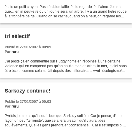
Juste un petit crayon. Pas très bien taillé. Je le regarde. Je l’aime. Je crois
que… enfin peut-être qu’un jour je serai un arbre. Il y a un grand hêtre rouge
à la frontière belge. Quand on se cache, quand on a peur, on regarde les
oiseaux.Ca permet de...
tri sélectif
Publié le 27/01/2007 à 00:09
Par
ruru
J'ai poste ça en commentire sur Huggy home en répoinse à une certaine
violence qui en comprend pas qu'on paut aimer les arbrs, la mer, le ciel sans
être écolo, comme cela se fait depuis des millénaires... Avnt l'écologisme!
Voici: La périssologie n’est...
Sarkozy continue!
Publié le 27/01/2007 à 00:03
Par
ruru
PArfois je me dis qu'il serait bon que Sarkozy soit élu. Car je pense, d'une
façon un peu "terroriste", que cela ferait réagir, qu'il y aurait des
soulèvements. Que les gens prendraient conscience... Car il est impossible
quun hommed e cette trmpe ne...