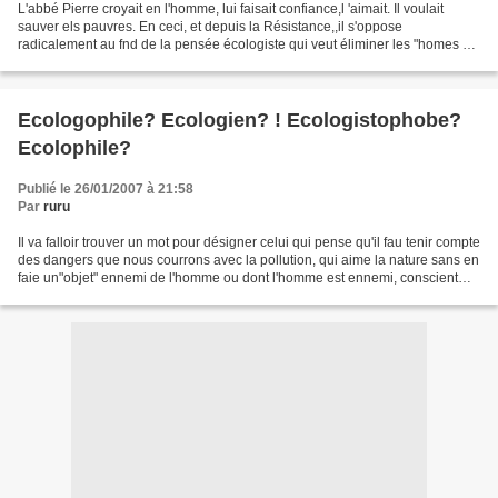
L'abbé Pierre croyait en l'homme, lui faisait confiance,l 'aimait. Il voulait
sauver els pauvres. En ceci, et depuis la Résistance,,il s'oppose
radicalement au fnd de la pensée écologiste qui veut éliminer les "homes en
trop" parce qu'il y aurait "surpopulation"...
Ecologophile? Ecologien? ! Ecologistophobe?
Ecolophile?
Publié le 26/01/2007 à 21:58
Par
ruru
Il va falloir trouver un mot pour désigner celui qui pense qu'il fau tenir compte
des dangers que nous courrons avec la pollution, qui aime la nature sans en
faie un"objet" ennemi de l'homme ou dont l'homme est ennemi, conscient
des enjeux que sous-entend...