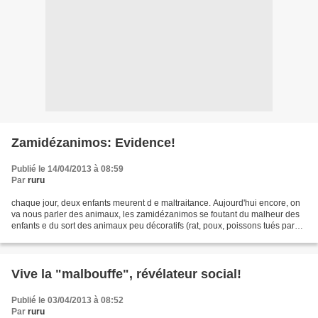
Zamidézanimos: Evidence!
Publié le 14/04/2013 à 08:59
Par
ruru
chaque jour, deux enfants meurent d e maltraitance. Aujourd'hui encore, on
va nous parler des animaux, les zamidézanimos se foutant du malheur des
enfants e du sort des animaux peu décoratifs (rat, poux, poissons tués par
empalement du palais durant la...
Vive la "malbouffe", révélateur social!
Publié le 03/04/2013 à 08:52
Par
ruru