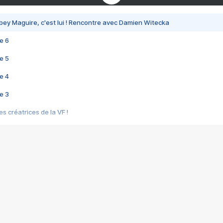
bey Maguire, c'est lui ! Rencontre avec Damien Witecka
e 6
e 5
e 4
e 3
s créatrices de la VF !
e 2
e 1
e Mektoub My Love arrive enfin ! Rencontre avec Shaïn Boumedine et Sal
i : après Toni en famille
elle réalise le bouleversant Dites lui que je l'aime
ais ! Rencontre autour de Vie privée de Rebecca Zlotowski