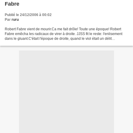
Fabre
Publié le 24/12/2006 à 00:02
Par
ruru
Robert Fabre vient de mourir.Ca me fait drôle! Toute une époque! Robert
Fabre emêcha les radicaux de virer à droite. JJSS fit le reste: l'enlisement
dans le gluant.C'était l'époque de droite, quand le viol était un délit
généralement impuni qui faisait...