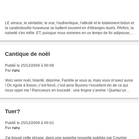
LE vérace, le véritable, le vrai, l'authentique, l'attesté et le totalement bidon et
la carabistouille hoaxeuse se battent souvent en d'étranges duels. PArfois, la
naïveté s'en mêle. ET, puisque nous sommes en un temps de foi adipeuse,
lardue, obèse et...
Cantique de noël
Publié le 25/12/2006 à 00:08
Par
ruru
Voici venir noël, hilarité, déprime, Famille je vous ai, mais vous m’avez aussi
! On rigole à foison, c’est forcé, c’est ainsi Buvons l’excellent vin de ce qui
nous oppri me ! Rancoeurs en loucedé : une trogne s’anime ! Quelqu’un
s’en va chanter, les...
Tuer?
Publié le 25/12/2006 à 00:01
Par
ruru
J'ai trouvé cette phrase, dans une superbe nouvelle publiée par Courrier