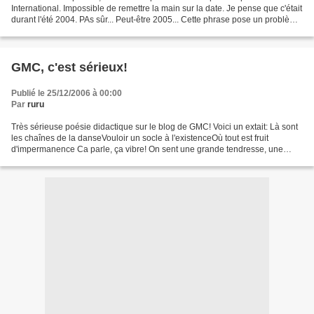
International. Impossible de remettre la main sur la date. Je pense que c'était
durant l'été 2004. PAs sûr... Peut-être 2005... Cette phrase pose un problème
de représentation et...
GMC, c'est sérieux!
Publié le 25/12/2006 à 00:00
Par
ruru
Très sérieuse poésie didactique sur le blog de GMC! Voici un extait: Là sont
les chaînes de la danseVouloir un socle à l'existenceOù tout est fruit
d'impermanence Ca parle, ça vibre! On sent une grande tendresse, une
humanité profonde! Pour un peu on...