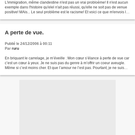
L'immigration, même clandestine n'est pas un vrai probloème! Il n'est aucun
exemple dans l'histoire qu'elel n'ait pas réussi, qu'elle ne soit pas de venue
positive! MAis... Le seul problème est le racisme! Et voici ce que m'envois le
RSF! C'est Noël,...
A perte de vue.
Publié le 24/12/2006 à 00:11
Par
ruru
En briquant le carrelage, je m’éveille : Mon cœur s’élance à perte de vue car
c’est un cœur à yeux. Je ne suis pas du genre à m’offrir un coeur aveugle.
Même si c’est moins cher. Et que l’amour ne l’est pas. Pourtant, je ne suis
pas riche. D’ailleurs,...