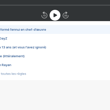
nsformé l’ennui en chef-d’œuvre
 DayZ
 a 13 ans (et vous l'avez ignoré)
e (littéralement)
im Rayan
 toutes les règles
s les jeux vidéo
us choquant de Rockstar ? - Le scandale BULLY
e plus moche de Steam
du RÊVE tourne au CAUCHEMAR