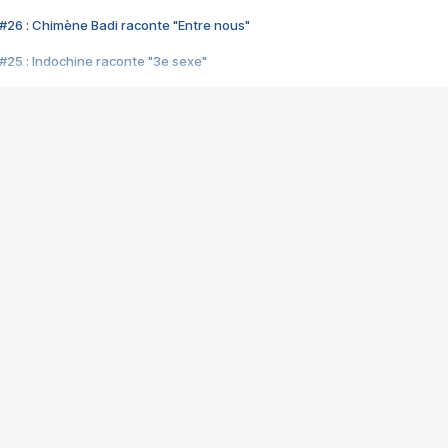
#26 : Chimène Badi raconte "Entre nous"
#25 : Indochine raconte "3e sexe"
#24 : Zaho raconte "C'est chelou"
#23 : Patrick Bruel raconte "Au café des délices"
#22 : Kyo raconte "Le chemin"
#21 : Nolwenn Leroy raconte "Cassé"
#20 : Patrick Hernandez raconte "Born to be alive"
#19 : Lorie raconte "Près de moi"
#18 : Michael Jones raconte "A nos actes manqués" (avec Jean-Jacque
#17 : Khaled raconte "Aïcha"
#16 : Corneille raconte "Parce qu'on vient de loin"
#15 : Indochine raconte "L'aventurier"