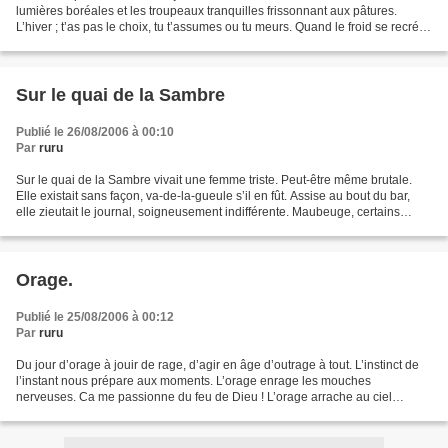
lumières boréales et les troupeaux tranquilles frissonnant aux pâtures.
L’hiver ; t’as pas le choix, tu t’assumes ou tu meurs. Quand le froid se recrée,
c’est à soi qu’il faut...
Sur le quai de la Sambre
Publié le 26/08/2006 à 00:10
Par
ruru
Sur le quai de la Sambre vivait une femme triste. Peut-être même brutale.
Elle existait sans façon, va-de-la-gueule s’il en fût. Assise au bout du bar,
elle zieutait le journal, soigneusement indifférente. Maubeuge, certains
jours, prend des allures marines....
Orage.
Publié le 25/08/2006 à 00:12
Par
ruru
Du jour d’orage à jouir de rage, d’agir en âge d’outrage à tout. L’instinct de
l’instant nous prépare aux moments. L’orage enrage les mouches
nerveuses. Ca me passionne du feu de Dieu ! L’orage arrache au ciel
soudain tant de soleils crachés en vain,...