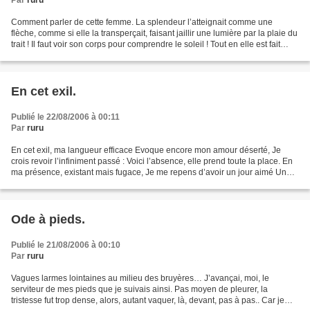
Par
ruru
Comment parler de cette femme. La splendeur l’atteignait comme une
flèche, comme si elle la transperçait, faisant jaillir une lumière par la plaie du
trait ! Il faut voir son corps pour comprendre le soleil ! Tout en elle est fait
pour qu’elle doive aller...
En cet exil.
Publié le 22/08/2006 à 00:11
Par
ruru
En cet exil, ma langueur efficace Evoque encore mon amour déserté, Je
crois revoir l’infiniment passé : Voici l’absence, elle prend toute la place. En
ma présence, existant mais fugace, Je me repens d’avoir un jour aimé Un
cœur heureux doit-il être isolé...
Ode à pieds.
Publié le 21/08/2006 à 00:10
Par
ruru
Vagues larmes lointaines au milieu des bruyères… J’avançai, moi, le
serviteur de mes pieds que je suivais ainsi. Pas moyen de pleurer, la
tristesse fut trop dense, alors, autant vaquer, là, devant, pas à pas.. Car je