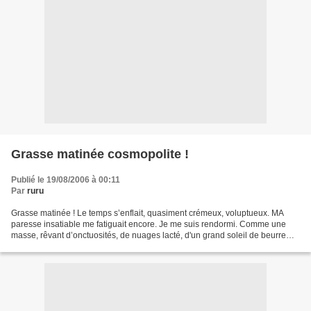
Grasse matinée cosmopolite !
Publié le 19/08/2006 à 00:11
Par
ruru
Grasse matinée ! Le temps s’enflait, quasiment crémeux, voluptueux. MA
paresse insatiable me fatiguait encore. Je me suis rendormi. Comme une
masse, rêvant d’onctuosités, de nuages lacté, d'un grand soleil de beurre
fondantdans mon sommeil vivant. Douceur...