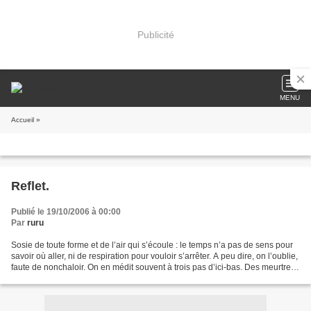
Publicité
MENU
Accueil
»
Reflet.
Publié le 19/10/2006 à 00:00
Par
ruru
Sosie de toute forme et de l’air qui s’écoule : le temps n’a pas de sens pour
savoir où aller, ni de respiration pour vouloir s’arrêter. A peu dire, on l’oublie,
faute de nonchaloir. On en médit souvent à trois pas d’ici-bas. Des meurtres
sont évoqués...