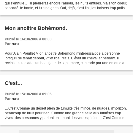
qui s'ennuie... Tu pleureras encore l'amour, les nuits enfuies. Mais ton coeur,
saccadé, te hante, et tu t’indignes. Oui, déjà, c’est fini, les baisers trop polis,
les regards...
Mon ancêtre Bohémond.
Publié le 16/10/2006 à 00:00
Par
ruru
Pour Alain Pouillet M on ancêtre Bohémond n'intéressait déjà personne
lorsqu'il se tenait debout, vif et l'oeil frais. C'était un chevalier perdant. Il
revint de croisade, un beau jour de septembre, contrarié par une entorse au
genou. Il acquit un château...
C'est...
Publié le 15/10/2006 à 09:06
Par
ruru
…C'est Comme un désert plein de tumulte très mince, de nuages, d'horizon,
beaucoup de bruit pour rien. Comme une grande salle aux lumières trop
vives: des personnes y parlent en tenant des verres pleins …C'est Comme le
mariage d'une amie de toujours quand...