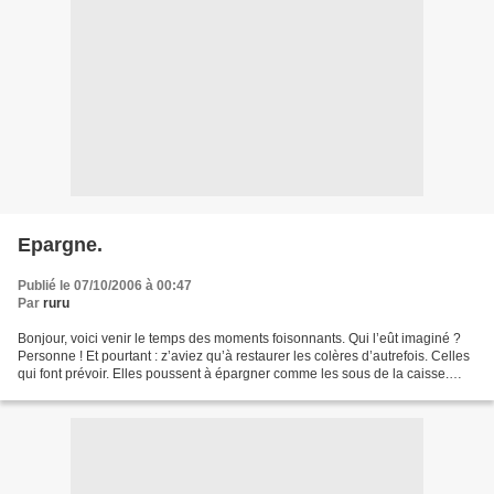
Epargne.
Publié le 07/10/2006 à 00:47
Par
ruru
Bonjour, voici venir le temps des moments foisonnants. Qui l’eût imaginé ?
Personne ! Et pourtant : z’aviez qu’à restaurer les colères d’autrefois. Celles
qui font prévoir. Elles poussent à épargner comme les sous de la caisse.
Ainsi, on se fout la paix,...