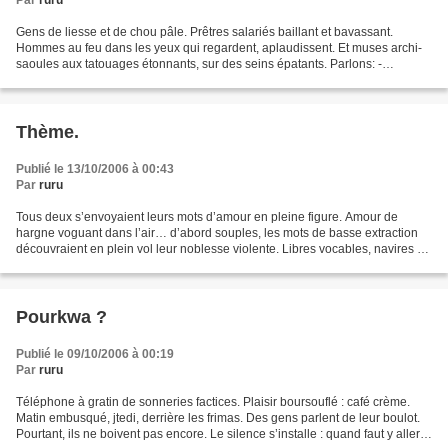
Par
ruru
Gens de liesse et de chou pâle. Prêtres salariés baillant et bavassant.
Hommes au feu dans les yeux qui regardent, aplaudissent. Et muses archi-
saoules aux tatouages étonnants, sur des seins épatants. Parlons: -
Morsures, mon vieux, morsures toujours...
Thème.
Publié le 13/10/2006 à 00:43
Par
ruru
Tous deux s’envoyaient leurs mots d’amour en pleine figure. Amour de
hargne voguant dans l’air… d’abord souples, les mots de basse extraction
découvraient en plein vol leur noblesse violente. Libres vocables, navires à
voiles de linge, fouffes –cacatois,...
Pourkwa ?
Publié le 09/10/2006 à 00:19
Par
ruru
Téléphone à gratin de sonneries factices. Plaisir boursouflé : café crème.
Matin embusqué, jtedi, derrière les frimas. Des gens parlent de leur boulot.
Pourtant, ils ne boivent pas encore. Le silence s’installe : quand faut y aller,