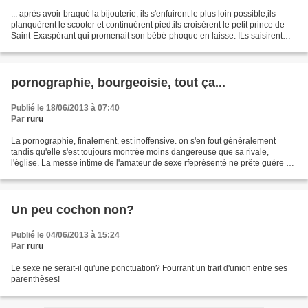
... après avoir braqué la bijouterie, ils s'enfuirent le plus loin possible;ils
planquèrent le scooter et continuèrent pied.ils croisèrent le petit prince de
Saint-Exaspérant qui promenait son bébé-phoque en laisse. ILs saisirent
l'animal par la queue...
pornographie, bourgeoisie, tout ça...
Publié le 18/06/2013 à 07:40
Par
ruru
La pornographie, finalement, est inoffensive. on s'en fout généralement
tandis qu'elle s'est toujours montrée moins dangereuse que sa rivale,
l'église. La messe intime de l'amateur de sexe rfeprésenté ne prête guère à
consqquence et ne tue pas. Elle esr...
Un peu cochon non?
Publié le 04/06/2013 à 15:24
Par
ruru
Le sexe ne serait-il qu'une ponctuation? Fourrant un trait d'union entre ses
parenthèses!