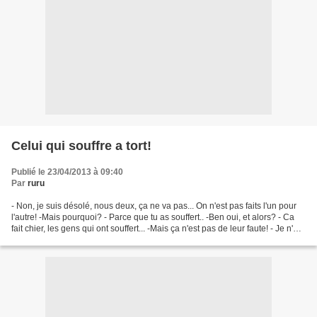
Celui qui souffre a tort!
Publié le 23/04/2013 à 09:40
Par
ruru
- Non, je suis désolé, nous deux, ça ne va pas... On n'est pas faits l'un pour
l'autre! -Mais pourquoi? - Parce que tu as souffert.. -Ben oui, et alors? - Ca
fait chier, les gens qui ont souffert... -Mais ça n'est pas de leur faute! - Je n'en
sais rien......