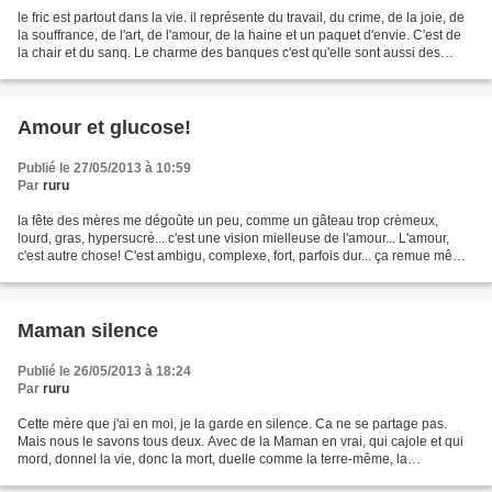
le fric est partout dans la vie. il représente du travail, du crime, de la joie, de
la souffrance, de l'art, de l'amour, de la haine et un paquet d'envie. C'est de
la chair et du sanq. Le charme des banques c'est qu'elle sont aussi des
boucheries à viande...
Amour et glucose!
Publié le 27/05/2013 à 10:59
Par
ruru
la fête des mères me dégoûte un peu, comme un gâteau trop crèmeux,
lourd, gras, hypersucré... c'est une vision mielleuse de l'amour... L'amour,
c'est autre chose! C'est ambigu, complexe, fort, parfois dur... ça remue même
si c'est lentement durant toute...
Maman silence
Publié le 26/05/2013 à 18:24
Par
ruru
Cette mère que j'ai en moi, je la garde en silence. Ca ne se partage pas.
Mais nous le savons tous deux. Avec de la Maman en vrai, qui cajole et qui
mord, donnel la vie, donc la mort, duelle comme la terre-même, la
profondeur du sol, la vivacité des plantes,...