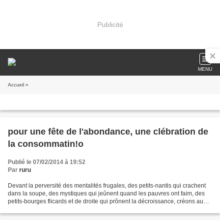
Publicité
MENU
Accueil
»
pour une fête de l'abondance, une clébration de
la consommatin!o
Publié le 07/02/2014 à 19:52
Par
ruru
Devant la perversité des mentalités frugales, des petits-nantis qui crachent
dans la soupe, des mystiques qui jeûnent quand les pauvres ont faim, des
petits-bourges flicards et de droite qui prônent la décroissance, créons au
moins une journée de la consommation...