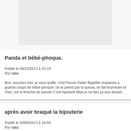
Panda et bébé-phoque.
Publié le 28/12/2013 à 10:15
Par
ruru
Bon, excusez-moi, je vous quitte: c'est l'heure d'aller flageller mopanda à
grands coups de bébé-phoque: on le prend par la queue, on fait tournoyer et
v'lan, sur la tronche du panda! C'est rigolard! Mais je ne fais ça que durant
les fins de semaine pa...
après avoir braqué la bijouterie
Publié le 20/09/2013 à 18:04
Par
ruru