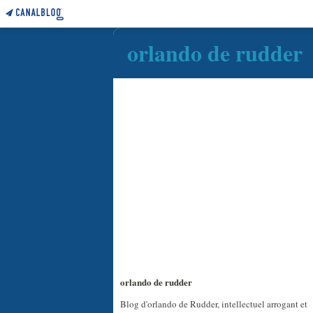
orlando de rudder
orlando de rudder
Blog d'orlando de Rudder, intellectuel arrogant et