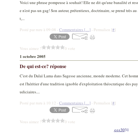
Voici une phrase pompeuse à souhait! Elle ne dit qu'une banalité et res
e n'est pas un gag! Son auteur, prétentieux, doctrinaire, se prend très au 
t,...
Posté par ruru à 09:08 -
Commentaires [
…
]
- Permalien [
#
]
Vous aimez ?
0 vote
1 octobre 2005
De qui est-ce? réponse
C'est du Dalaï Lama dans Sagesse ancienne, monde moderne. Cet homme
est l'héritier d'une tradition ignoble d'exploitation théocratique des pa
udiciaires....
Posté par ruru à 10:12 -
Commentaires [
…
]
- Permalien [
#
]
Vous aimez ?
0 vote
10
20
<<
<
30
31