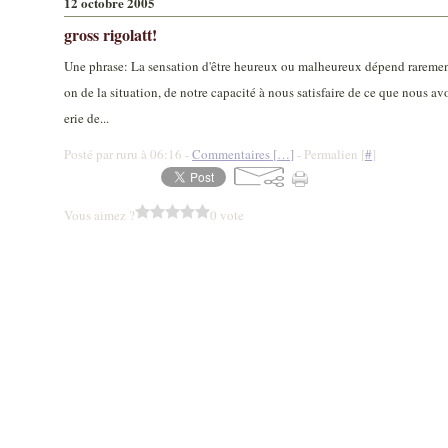
12 octobre 2005
gross rigolatt!
Une phrase: La sensation d'être heureux ou malheureux dépend rarement 
on de la situation, de notre capacité à nous satisfaire de ce que nous 
erie de...
Posté par ruru à 06:16 -
Commentaires [
…
]
- Permalien [
#
]
Vous aimez ?
0 vote