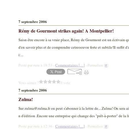
7 septembre 2006
Rémy de Gourmont strikes again! A Montpellier!
Saisn être encore à sa vraie place, Rémy de Gourmont est un écrivain q
d'en savoir plus et de comprendre cetreoeuvre forte et subtile!Il suffit d'a
i:...
Posté par ruru à 18:53 -
Commentaires [
…
]
- Permalien [
#
]
Vous aimez ?
0 vote
7 septembre 2006
Zulma!
Sur zulma@zulma.fr on peut s'abonner à la lettre de... Zulma! On sera ai
n d'édition .Encore une entreprise qui change des "prêt-à-porter" de la litt
Posté par ruru à 12:36 -
Commentaires [
…
]
- Permalien [
#
]