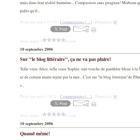
mais dans leur réalité humaine... Compassion sans gnagnan! Mirbeau q
pides qu'il...
Posté par ruru à 15:52 -
Commentaires [
…
]
- Permalien [
#
]
Vous aimez ?
0 vote
10 septembre 2006
Sur "le blog littéraire", ça ne va pas plaire!
Telle vraie Alice, telle vraie Sophie, une touche de panthère bleue à la
ui de certain marin rejeté par la mer... C'est sur "le blog littéraire"de 
s...
Posté par ruru à 18:26 -
Commentaires [
…
]
- Permalien [
#
]
Vous aimez ?
0 vote
10 septembre 2006
Quand même!