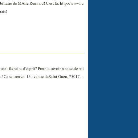
 arbitraire de MArie Rennard! C'est là: http://www.hu
rais!
 sont-ils sains d'esprit? Pour le savoir, une seule sol
se! Ca se trouve: 13 avenue deSaint Ouen, 75017...