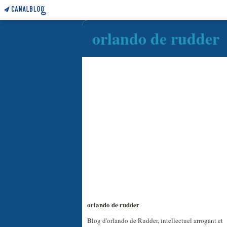
orlando de rudder
orlando de rudder
Blog d'orlando de Rudder, intellectuel arrogant et