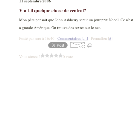
11 septembre 2006
Y a t-il quelque chose de central?
Mon père pensait que John Ashberry serait un jour prix Nobel. Ce n'est p
a grande Amérique. On trouve des textes sur le net.
Posté par ruru à 16:40 -
Commentaires [
…
]
- Permalien [
#
]
Vous aimez ?
0 vote