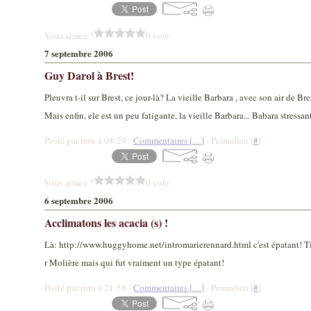
Vous aimez ?
0 vote
7 septembre 2006
Guy Darol à Brest!
Pleuvra t-il sur Brest, ce jour-là? La vieille Barbara , avec son air de Br
Mais enfin, ele est un peu fatigante, la vieille Barbara... Babara stressan
Posté par ruru à 08:29 -
Commentaires [
…
]
- Permalien [
#
]
Vous aimez ?
0 vote
6 septembre 2006
Acclimatons les acacia (s) !
Là: http://www.huggyhome.net/intromarierennard.html c'est épatant! Tie
r Molière mais qui fut vraiment un type épatant!
Posté par ruru à 21:58 -
Commentaires [
…
]
- Permalien [
#
]