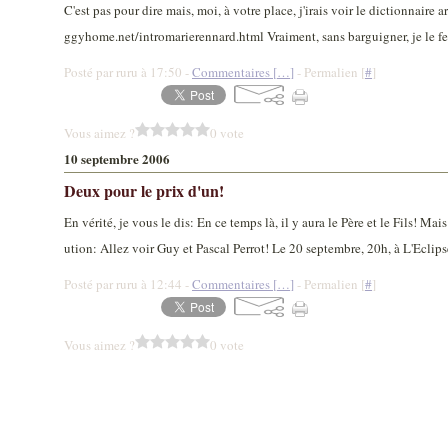
C'est pas pour dire mais, moi, à votre place, j'irais voir le dictionnaire
ggyhome.net/intromarierennard.html Vraiment, sans barguigner, je le fe
Posté par ruru à 17:50 -
Commentaires [
…
]
- Permalien [
#
]
Vous aimez ?
0 vote
10 septembre 2006
Deux pour le prix d'un!
En vérité, je vous le dis: En ce temps là, il y aura le Père et le Fils! Mais
ution: Allez voir Guy et Pascal Perrot! Le 20 septembre, 20h, à L'Eclip
Posté par ruru à 12:44 -
Commentaires [
…
]
- Permalien [
#
]
Vous aimez ?
0 vote