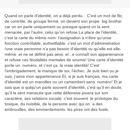
Quand on parle d'identité, on a déjà perdu... C'est un mot de flic,
de contrôle, de groupe fermé. on devient son prope big brother
car on en parle uniquement ou presque quand on la sent
menacée, par l'autre, celui qu'on refuse.La place de l'identité,
c'est la carte du même nom: l'assignation à n'être qu'unse
fonction contrôlable, authetifiable: c'est un mot d'administration
!une vraie personne n'a pas besoin d'identité vu qu'elle est elle-
même et ne se définit pas ainsi. el
...
e connaît son appartenance
et refuse ces féodalités mentales de soumis! Une carte d'identité
porte un numéro, et c'est ça, la vraie identité! C'est
l'embrigadement, le manque de soi, l'échec. Je suis bien ou je
suis, j'aime mon appartenance.Et, si je suis français, ma carte
d'identité est un maroilles ou un camembert sans numéro! Et je
sais que si qulqu'un parle souvent d'identité, c'est qu'il en doute,
qu'il la sent menacée.que cette défensive jouera sur son
caractère, ses relations sociale: c'est souvent le prototype du
toxique, du nuisible, de la persone avec qui on a des
embrouilles, des emmerdements: les pires ont des fusils.