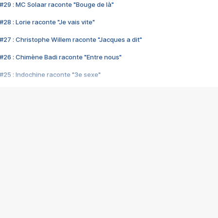
#29 : MC Solaar raconte "Bouge de là"
28 : Lorie raconte "Je vais vite"
#27 : Christophe Willem raconte "Jacques a dit"
#26 : Chimène Badi raconte "Entre nous"
#25 : Indochine raconte "3e sexe"
#24 : Zaho raconte "C'est chelou"
#23 : Patrick Bruel raconte "Au café des délices"
#22 : Kyo raconte "Le chemin"
#21 : Nolwenn Leroy raconte "Cassé"
#20 : Patrick Hernandez raconte "Born to be alive"
#19 : Lorie raconte "Près de moi"
#18 : Michael Jones raconte "A nos actes manqués" (avec Jean-Jacque
#17 : Khaled raconte "Aïcha"