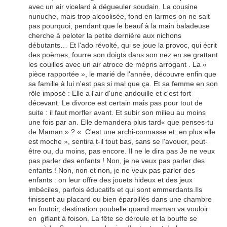
avec un air vicelard à dégueuler soudain. La cousine
nunuche, mais trop alcoolisée, fond en larmes on ne sait
pas pourquoi, pendant que le beauf à la main baladeuse
cherche à peloter la petite dernière aux nichons
débutants… Et l'ado révolté, qui se joue la provoc, qui écrit
des poèmes, fourre son doigts dans son nez en se grattant
les couilles avec un air atroce de mépris arrogant . La «
pièce rapportée », le marié de l'année, découvre enfin que
sa famille à lui n'est pas si mal que ça. Et sa femme en son
rôle imposé : Elle a l'air d'une andouille et c'est fort
décevant. Le divorce est certain mais pas pour tout de
suite : il faut morfler avant. Et subir son milieu au moins
une fois par an. Elle demandera plus tard« que penses-tu
de Maman » ? « C'est une archi-connasse et, en plus elle
est moche », sentira t-il tout bas, sans se l'avouer, peut-
être ou, du moins, pas encore. Il ne le dira pas Je ne veux
pas parler des enfants ! Non, je ne veux pas parler des
enfants ! Non, non et non, je ne veux pas parler des
enfants : on leur offre des jouets hideux et des jeux
imbéciles, parfois éducatifs et qui sont emmerdants.Ils
finissent au placard ou bien éparpillés dans une chambre
en foutoir, destination poubelle quand maman va vouloir
en giflant à foison. La fête se déroule et la bouffe se