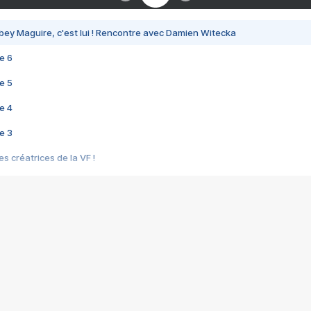
bey Maguire, c'est lui ! Rencontre avec Damien Witecka
e 6
e 5
e 4
e 3
s créatrices de la VF !
e 2
e 1
e Mektoub My Love arrive enfin ! Rencontre avec Shaïn Boumedine et Sal
i : après Toni en famille
elle réalise le bouleversant Dites lui que je l'aime
ais ! Rencontre autour de Vie privée de Rebecca Zlotowski