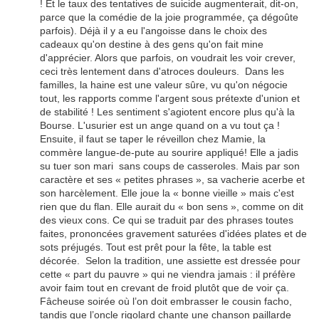
! Et le taux des tentatives de suicide augmenterait, dit-on,
parce que la comédie de la joie programmée, ça dégoûte
parfois). Déjà il y a eu l'angoisse dans le choix des
cadeaux qu'on destine à des gens qu'on fait mine
d'apprécier. Alors que parfois, on voudrait les voir crever,
ceci très lentement dans d'atroces douleurs. Dans les
familles, la haine est une valeur sûre, vu qu'on négocie
tout, les rapports comme l'argent sous prétexte d'union et
de stabilité ! Les sentiment s'agiotent encore plus qu'à la
Bourse. L'usurier est un ange quand on a vu tout ça !
Ensuite, il faut se taper le réveillon chez Mamie, la
commère langue-de-pute au sourire appliqué! Elle a jadis
su tuer son mari sans coups de casseroles. Mais par son
caractère et ses « petites phrases », sa vacherie acerbe et
son harcèlement. Elle joue la « bonne vieille » mais c'est
rien que du flan. Elle aurait du « bon sens », comme on dit
des vieux cons. Ce qui se traduit par des phrases toutes
faites, prononcées gravement saturées d'idées plates et de
sots préjugés. Tout est prêt pour la fête, la table est
décorée. Selon la tradition, une assiette est dressée pour
cette « part du pauvre » qui ne viendra jamais : il préfère
avoir faim tout en crevant de froid plutôt que de voir ça.
Fâcheuse soirée où l’on doit embrasser le cousin facho,
tandis que l’oncle rigolard chante une chanson paillarde