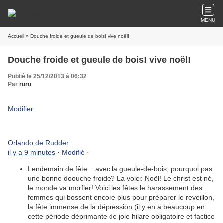
MENU
Accueil
» Douche froide et gueule de bois! vive noël!
Douche froide et gueule de bois! vive noël!
Publié le 25/12/2013 à 06:32
Par
ruru
Modifier
Orlando de Rudder
il y a 9 minutes
·
Modifié
·
Lendemain de fête... avec la gueule-de-bois, pourquoi pas
une bonne doouche froide? La voici: Noël! Le christ est né,
le monde va morfler! Voici les fêtes le harassement des
femmes qui bossent encore plus pour préparer le reveillon,
la fête immense de la dépression (il y en a beaucoup en
cette période déprimante de joie hilare obligatoire et factice