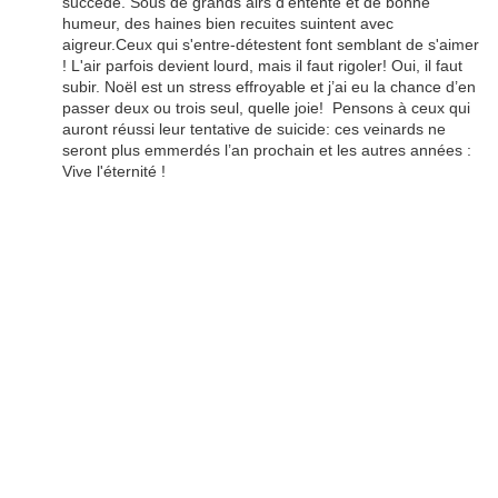
succède. Sous de grands airs d'entente et de bonne
humeur, des haines bien recuites suintent avec
aigreur.Ceux qui s'entre-détestent font semblant de s'aimer
! L'air parfois devient lourd, mais il faut rigoler! Oui, il faut
subir. Noël est un stress effroyable et j’ai eu la chance d’en
passer deux ou trois seul, quelle joie! Pensons à ceux qui
auront réussi leur tentative de suicide: ces veinards ne
seront plus emmerdés l’an prochain et les autres années :
Vive l'éternité !