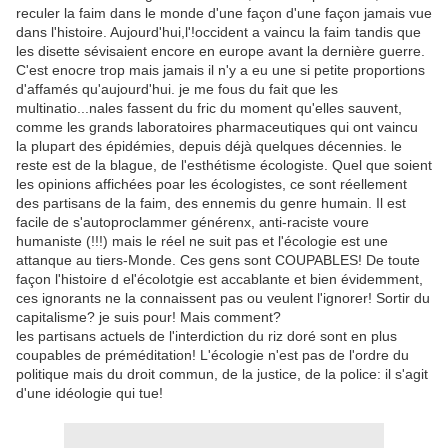
reculer la faim dans le monde d'une façon d'une façon jamais vue
dans l'histoire. Aujourd'hui,l'!occident a vaincu la faim tandis que
les disette sévisaient encore en europe avant la dernière guerre.
C'est enocre trop mais jamais il n'y a eu une si petite proportions
d'affamés qu'aujourd'hui. je me fous du fait que les
multinatio
...
nales fassent du fric du moment qu'elles sauvent,
comme les grands laboratoires pharmaceutiques qui ont vaincu
la plupart des épidémies, depuis déjà quelques décennies. le
reste est de la blague, de l'esthétisme écologiste. Quel que soient
les opinions affichées poar les écologistes, ce sont réellement
des partisans de la faim, des ennemis du genre humain. Il est
facile de s'autoproclammer générenx, anti-raciste voure
humaniste (!!!) mais le réel ne suit pas et l'écologie est une
attanque au tiers-Monde. Ces gens sont COUPABLES! De toute
façon l'histoire d el'écolotgie est accablante et bien évidemment,
ces ignorants ne la connaissent pas ou veulent l'ignorer! Sortir du
capitalisme? je suis pour! Mais comment?
les partisans actuels de l'interdiction du riz doré sont en plus
coupables de préméditation! L'écologie n'est pas de l'ordre du
politique mais du droit commun, de la justice, de la police: il s'agit
d'une idéologie qui tue!