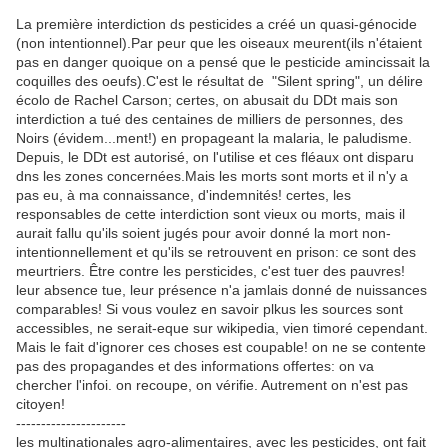
La première interdiction ds pesticides a créé un quasi-génocide
(non intentionnel).Par peur que les oiseaux meurent(ils n'étaient
pas en danger quoique on a pensé que le pesticide amincissait la
coquilles des oeufs).C'est le résultat de "Silent spring", un délire
écolo de Rachel Carson; certes, on abusait du DDt mais son
interdiction a tué des centaines de milliers de personnes, des
Noirs (évidem
...
ment!) en propageant la malaria, le paludisme.
Depuis, le DDt est autorisé, on l'utilise et ces fléaux ont disparu
dns les zones concernées.Mais les morts sont morts et il n'y a
pas eu, à ma connaissance, d'indemnités! certes, les
responsables de cette interdiction sont vieux ou morts, mais il
aurait fallu qu'ils soient jugés pour avoir donné la mort non-
intentionnellement et qu'ils se retrouvent en prison: ce sont des
meurtriers. Être contre les persticides, c'est tuer des pauvres!
leur absence tue, leur présence n'a jamlais donné de nuissances
comparables! Si vous voulez en savoir plkus les sources sont
accessibles, ne serait-eque sur wikipedia, vien timoré cependant.
Mais le fait d'ignorer ces choses est coupable! on ne se contente
pas des propagandes et des informations offertes: on va
chercher l'infoi. on recoupe, on vérifie. Autrement on n'est pas
citoyen!
----------------------
les multinationales agro-alimentaires, avec les pesticides, ont fait