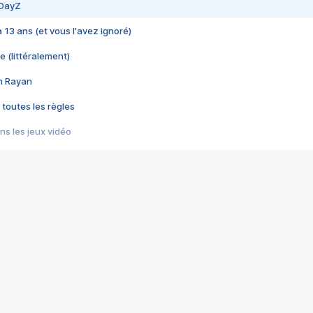
 DayZ
 a 13 ans (et vous l'avez ignoré)
e (littéralement)
im Rayan
 toutes les règles
s les jeux vidéo
us choquant de Rockstar ? - Le scandale BULLY
e plus moche de Steam
du RÊVE tourne au CAUCHEMAR
pendant 8 heures
it… à tort
umiliés par un jeu vidéo
ire - Final Fantasy 8