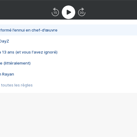
nsformé l’ennui en chef-d’œuvre
 DayZ
 a 13 ans (et vous l'avez ignoré)
e (littéralement)
im Rayan
 toutes les règles
s les jeux vidéo
us choquant de Rockstar ? - Le scandale BULLY
e plus moche de Steam
du RÊVE tourne au CAUCHEMAR