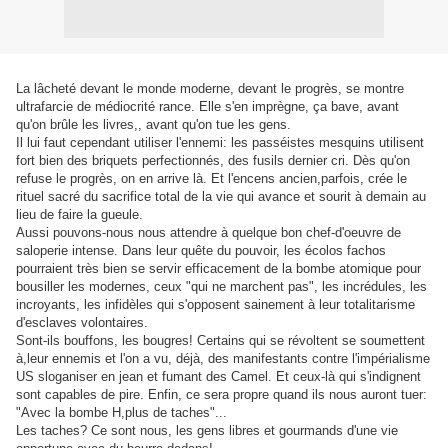
La lâcheté devant le monde moderne, devant le progrès, se montre
ultrafarcie de médiocrité rance. Elle s'en imprègne, ça bave, avant
qu'on brûle les livres,, avant qu'on tue les gens.
Il lui faut cependant utiliser l'ennemi: les passéistes mesquins utilisent
fort bien des briquets perfectionnés, des fusils dernier cri. Dès qu'on
refuse le progrès, on en arrive là. Et l'encens ancien,parfois, crée
le
rituel sacré du sacrifice total de la vie qui avance et sourit à demain au
lieu de faire la gueule.
Aussi pouvons-nous nous attendre à quelque bon chef-d'oeuvre de
saloperie intense. Dans leur quête du pouvoir, les écolos fachos
pourraient très bien se servir efficacement de la bombe atomique pour
bousiller les modernes, ceux "qui ne marchent pas", les incrédules, les
incroyants, les infidèles qui s'opposent sainement à leur totalitarisme
d'esclaves volontaires.
Sont-ils bouffons, les bougres! Certains qui se révoltent se soumettent
à,leur ennemis et l'on a vu, déjà, des manifestants contre l'impérialisme
US sloganiser en jean et fumant des Camel. Et ceux-là qui s'indignent
sont capables de pire. Enfin, ce sera propre quand ils nous auront tuer:
"Avec la bombe H,plus de taches"...
Les taches? Ce sont nous, les gens libres et gourmands d'une vie