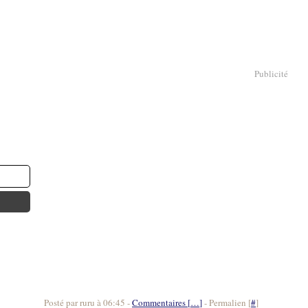
Publicité
Posté par ruru à 06:45 -
Commentaires [
…
]
- Permalien [
#
]