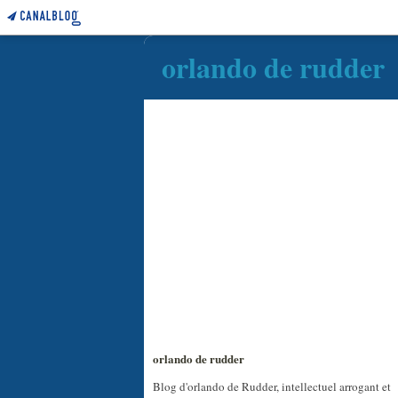
orlando de rudder
orlando de rudder
Blog d'orlando de Rudder, intellectuel arrogant et