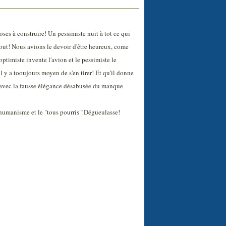
oses à construire! Un pessimiste nuit à tot ce qui
he tout! Nous avions le devoir d'être heureux, come
'optimiste invente l'avion et le pessimiste le
il y a tooujours moyen de s'en tirer! Et qu'il donne
 avec la fausse élégance désabusée du manque
ti-humanisme et le "tous pourris"!Dégueulasse!