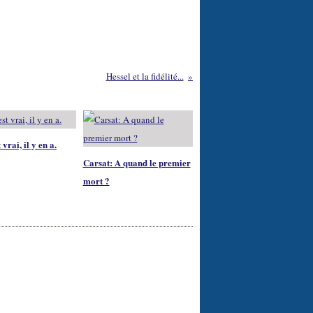
Hessel et la fidélité...
 vrai, il y en a.
Carsat: A quand le premier
mort ?