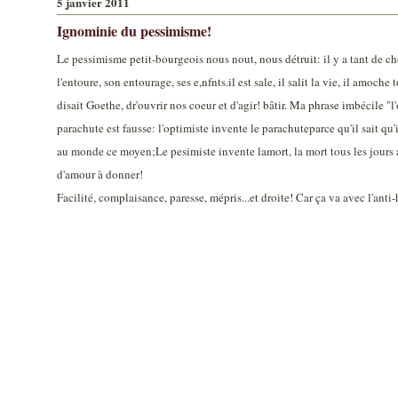
5 janvier 2011
Ignominie du pessimisme!
Le pessimisme petit-bourgeois nous nout, nous détruit: il y a tant de ch
l'entoure, son entourage, ses e,nfnts.il est sale, il salit la vie, il amoc
disait Goethe, dr'ouvrir nos coeur et d'agir! bâtir. Ma phrase imbécile "l
parachute est fausse: l'optimiste invente le parachuteparce qu'il sait qu'
au monde ce moyen;Le pesimiste invente lamort, la mort tous les jours
d'amour à donner!
Facilité, complaisance, paresse, mépris...et droite! Car ça va avec l'an