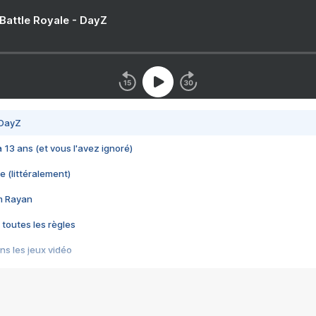
 Battle Royale - DayZ
 DayZ
 a 13 ans (et vous l'avez ignoré)
e (littéralement)
im Rayan
 toutes les règles
s les jeux vidéo
us choquant de Rockstar ? - Le scandale BULLY
e plus moche de Steam