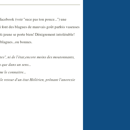
facebook (voir "suce pas ton pouce...") une
i font des blagues de mauvais goût parfois vaseuses
i-jeune se porte bien! Dénigrement intolérable!
blagues...ou bonnes.
otes", ni de l'état,encore moins des moutonnants,
a que dans un sens...
e le connaitre...
le retour d'un état Hitlérien, prônant l'anorexie