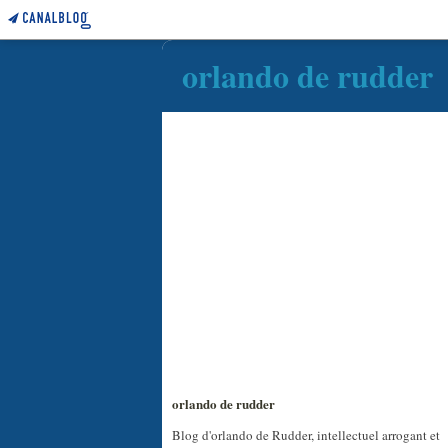
orlando de rudder
orlando de rudder
Blog d'orlando de Rudder, intellectuel arrogant et