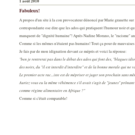
1 août 2010
Fabuleux!
A propos d'un site à la con provocateur dénoncé par Marie grauette sur 
correspondante ose dire que les ados qui pratiquent l'humour noir et qu
manquent de "dignité humaine"! Après Nadine Morano, le "racisme" ant
Comme si les mômes n'étaient pas humains! Tout ça pour de mauvaises 
Je fais par de mon idignation devant ce mépris et voici la réponse:
"ben je rentrerai pas dans le débat des ados qui font des, "blagues idi
des noirs, du "il est interdit d'interdire" et de la bonne morale qui ne v
Le premier acte rac
...
iste est de mépriser et juger son prochain sans mêm
Auriez vous eu la même véhémence s'il avait s'agit de "jeunes" prônant 
comme régime alimentaire en Afrique ?"
Comme si c'était comparable!