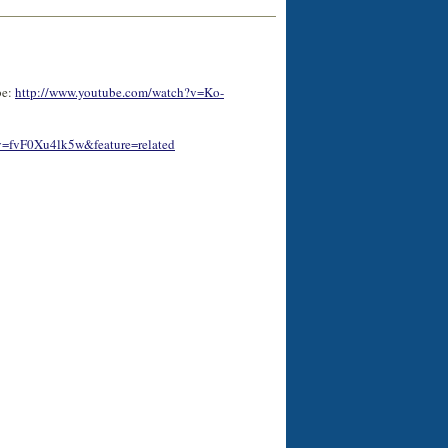
be:
http://www.youtube.com/watch?v=Ko-
v=fvF0Xu4lk5w&feature=related