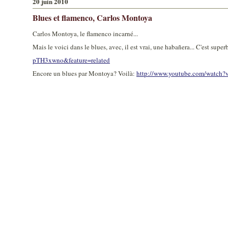
20 juin 2010
Blues et flamenco, Carlos Montoya
Carlos Montoya, le flamenco incarné...
Mais le voici dans le blues, avec, il est vrai, une habañera... C'est super
pTH3xwno&feature=related
Encore un blues par Montoya? Voilà:
http://www.youtube.com/watch?