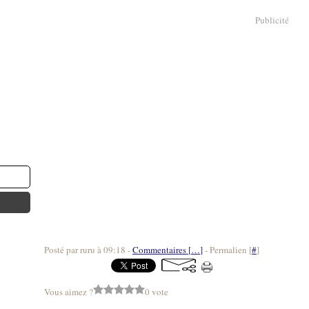
Publicité
Posté par ruru à 09:18 -
Commentaires [
…
]
- Permalien [
#
]
Vous aimez ?
0 vote