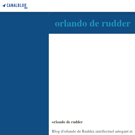
orlando de rudder
orlando de rudder
Blog d'orlando de Rudder, intellectuel arrogant et