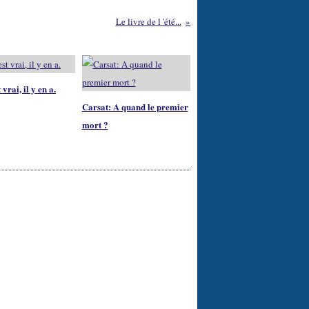
Le livre de l 'été...
 vrai, il y en a.
Carsat: A quand le premier
mort ?