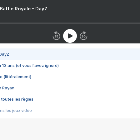
 Battle Royale - DayZ
 DayZ
 a 13 ans (et vous l'avez ignoré)
e (littéralement)
im Rayan
 toutes les règles
s les jeux vidéo
us choquant de Rockstar ? - Le scandale BULLY
e plus moche de Steam