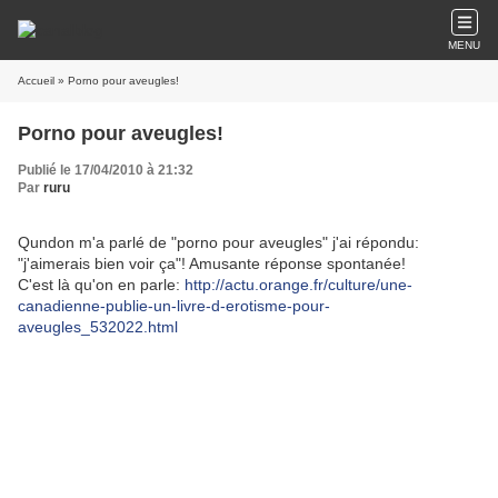
MENU
Accueil
» Porno pour aveugles!
Porno pour aveugles!
Publié le 17/04/2010 à 21:32
Par
ruru
Qundon m'a parlé de "porno pour aveugles" j'ai répondu:
"j'aimerais bien voir ça"! Amusante réponse spontanée!
C'est là qu'on en parle:
http://actu.orange.fr/culture/une-
canadienne-publie-un-livre-d-erotisme-pour-
aveugles_532022.html