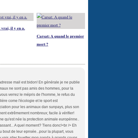
 vrai, il y en a.
Carsat: A quand le premier
mort ?
adresse mail est bidon! En générale je ne publie
imaux ne sont pas amis des hommes, pour la
t vous verrez le mépris de l'homme, le refus du
lière come l'écologie et le sport est
sociation pour les animaux dan sunpays, plus son
nent extrêmement nombreux; facile à vérifier!
me qu'est née la protection animale europénne..
assant... A quel moment? Tiens donc!<br /> Eh
au bout de leur epnsée...pour la plupart, vous
e vais aller fouetter mon panda à grands coups