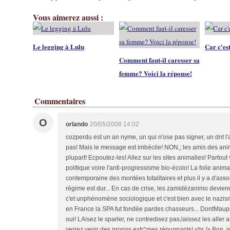
Vous aimerez aussi :
Le legging à Lulu
Car c'est
Comment faut-il caresser sa
femme? Voici la réponse!
Commentaires
O
orlando
20/05/2008 14:02
cozperdu est un an nyme, un qui n'ose pas signer, un dnt l'
pas! Mais le message est imbécile! NON,; les amis des an
plupart! Ecpoutez-les! Allez sur les sites animalies! Partou
politique voire l'anti-progressisme bio-écolo! La folie anima
contemporaine des montées totalitaires et plus il y a d'as
régime est dur... En cas de crise, les zamidézanimo devien
c'et unphénomène sociologique et c'est bien avec le nazis
en France la SPA fut fondée pardes chasseurs... DontMaup
oui! LAisez le sparler, ne contredisez pas,laissez les aller 
verrez venir des propos extr^mes répugnants! <br /> Bon,,j