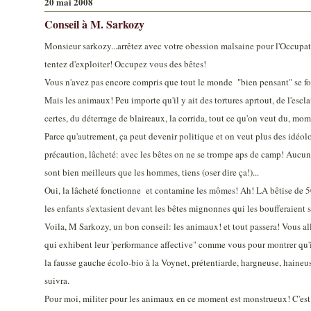
20 mai 2008
Conseil à M. Sarkozy
Monsieur sarkozy...arrêtez avec votre obession malsaine pour l'Occupat
tentez d'exploiter! Occupez vous des bêtes!
Vous n'avez pas encore compris que tout le monde "bien pensant" se fou
Mais les animaux! Peu importe qu'il y ait des tortures aprtout, de l'escl
certes, du déterrage de blaireaux, la corrida, tout ce qu'on veut du, m
Parce qu'autrement, ça peut devenir politique et on veut plus des idéolo
précaution, lâcheté: avec les bêtes on ne se trompe aps de camp! Aucun r
sont bien meilleurs que les hommes, tiens (oser dire ça!)...
Oui, la lâcheté fonctionne et contamine les mômes! Ah! LA bêtise de 5
les enfants s'extasient devant les bêtes mignonnes qui les boufferaient s
Voila, M Sarkozy, un bon conseil: les animaux! et tout passera! Vous alle
qui exhibent leur 'performance affective" comme vous pour montrer qu'il
la fausse gauche écolo-bio à la Voynet, prétentiarde, hargneuse, haineu
suivra.
Pour moi, militer pour les animaux en ce moment est monstrueux! C'est