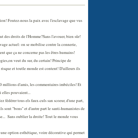
ion! Foutez-nous la paix avec l'esclavage que vus
t des droits de l'Homme?Sans l'avouer, bien sûr!
avage actuel: on se mobilise contre la connerie,
oment que ça ne concerne pas les êtres humains!
gies,on veut du sur, du certain! Principe de
isque et toutle monde est content! D'ailleurs ils
0 millions d'amis, les commentaires imbéciles! Et
i elles pouvaient...
z fédérer tous els faux-culs san scoeur, d'une part,
s sont "bons" et d'autre part le santi-humanistes de
se... Sans oublier la droite! Tout le monde vous
 une option esthétique, voire décorative qui permet