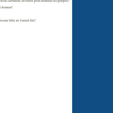
notion culturelle inventée pour dominer les peuples!
e horreur!
cune bête ne l'aurait fait!