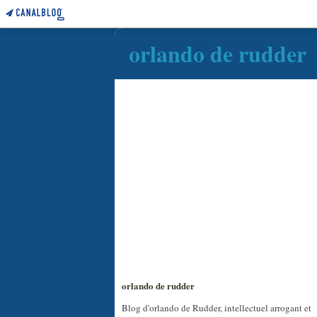
orlando de rudder
orlando de rudder
Blog d'orlando de Rudder, intellectuel arrogant et