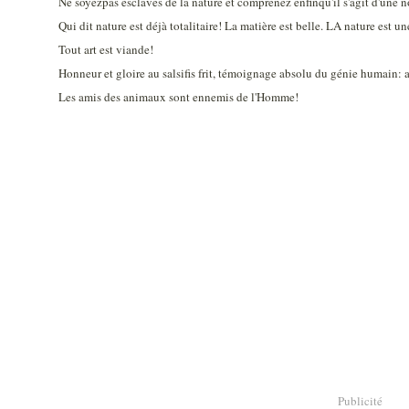
Ne soyezpas esclaves de la nature et comprenez enfinqu'il s'agit d'une 
Qui dit nature est déjà totalitaire! La matière est belle. LA nature est un
Tout art est viande!
Honneur et gloire au salsifis frit, témoignage absolu du génie humain: au
Les amis des animaux sont ennemis de l'Homme!
Publicité