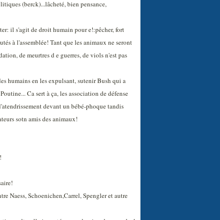
litiques (berck)...lâcheté, bien pensance,
er: il s'agit de droit humain pour e!:pêcher, fort
putés à l'assemblée! Tant que les animaux ne seront
ation, de meurtres d e guerres, de viols n'est pas
des humains en les expulsant, sutenir Bush qui a
outine... Ca sert à ça, les association de défense
et d'atendrissement devant un bébé-phoque tandis
tateurs sotn amis des animaux!
!
aire!
tre Naess, Schoenichen,Carrel, Spengler et autre