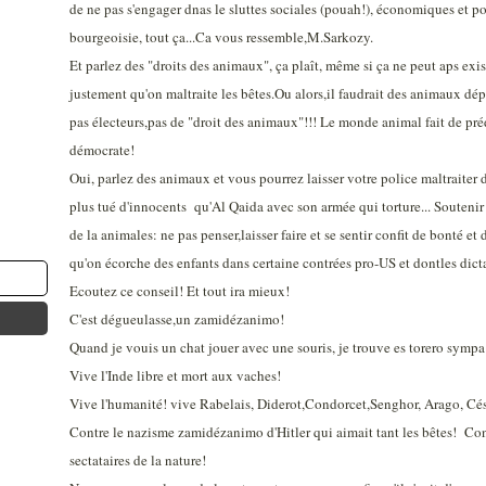
de ne pas s'engager dnas le sluttes sociales (pouah!), économiques et po
bourgeoisie, tout ça...Ca vous ressemble,M.Sarkozy.
Et parlez des "droits des animaux", ça plaît, même si ça ne peut aps exist
justement qu'on maltraite les bêtes.Ou alors,il faudrait des animaux dé
pas électeurs,pas de "droit des animaux"!!! Le monde animal fait de préd
démocrate!
Oui, parlez des animaux et vous pourrez laisser votre police maltraiter 
plus tué d'innocents qu'Al Qaida avec son armée qui torture... Soutenir P
de la animales: ne pas penser,laisser faire et se sentir confit de bonté 
qu'on écorche des enfants dans certaine contrées pro-US et dontles dic
Ecoutez ce conseil! Et tout ira mieux!
C'est dégueulasse,un zamidézanimo!
Quand je vouis un chat jouer avec une souris, je trouve es torero sympa
Vive l'Inde libre et mort aux vaches!
Vive l'humanité! vive Rabelais, Diderot,Condorcet,Senghor, Arago, Cés
Contre le nazisme zamidézanimo d'Hitler qui aimait tant les bêtes! Con
sectataires de la nature!