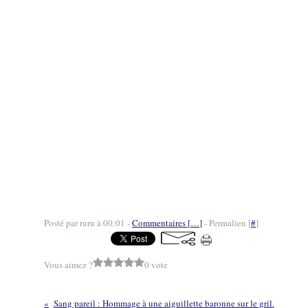
Posté par ruru à 00:01 -
Commentaires [
…
]
- Permalien [
#
]
Vous aimez ?
0 vote
Sang pareil : Hommage à une aiguillette baronne sur le gril.