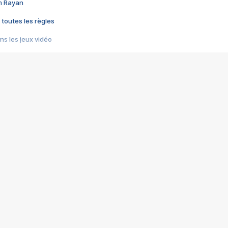
im Rayan
 toutes les règles
s les jeux vidéo
us choquant de Rockstar ? - Le scandale BULLY
e plus moche de Steam
du RÊVE tourne au CAUCHEMAR
pendant 8 heures
it… à tort
umiliés par un jeu vidéo
ire - Final Fantasy 8
ti un empire - Age of Empires
story DOFUS
tard, il crée l'un des pires jeux de tous les temps, MindsEye.