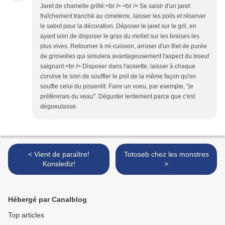
Jaret de chamelle grillé:<br /> <br /> Se saisir d'un jaret
fraîchement tranché au cimeterre. laisser les poils et réserver
le sabot pour la décoration. Déposer le jaret sur le gril, en
ayant soin de disposer le gras du mollet sur les braises les
plus vives. Retourner à mi-cuisson, arroser d'un filet de purée
de groseilles qui simulera avantageusement l'aspect du boeuf
saignant.<br /> Disposer dans l'assiette, laisser à chaque
convive le soin de souffler le poil de la même façon qu'on
souffle celui du pissenlit. Faire un voeu, par exemple, "je
préfèrerais du veau". Déguster lentement parce que c'est
dégueulasse.
< Vient de paraître!
Totoseb chez les monstres
Konslediz!
>
Hébergé par Canalblog
Top articles