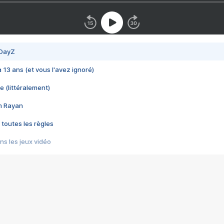
 DayZ
 a 13 ans (et vous l'avez ignoré)
e (littéralement)
im Rayan
 toutes les règles
s les jeux vidéo
us choquant de Rockstar ? - Le scandale BULLY
e plus moche de Steam
du RÊVE tourne au CAUCHEMAR
pendant 8 heures