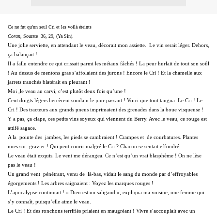
Ce ne fut qu'un seul Cri et les voilà éteints
Coran
, Sourate 36, 29, (Ya Sin).
Une jolie serviette, en attendant le veau, décorait mon assiette.
Le vin serait léger. Dehors,
ça balançait !
Il a fallu entendre ce qui crissait parmi les métaux fâchés ! La peur hurlait de tout son soûl
! Au dessus de mentons gras s’affolaient des jurons ! Encore le Cri ! Et la chamelle aux
jarrets tranchés blatérait en pleurant !
Moi ,le veau au carvi, c’est plutôt deux fois qu’une !
Cent doigts légers bercèrent soudain le jour passant ! Voici que tout tangua :Le Cri ! Le
Cri ! Des tracteurs aux grands pneus imprimaient des grenades dans la boue visqueuse !
Y a pas, ça clape, ces petits vins soyeux qui viennent du Berry. Avec le veau, ce rouge est
attifé sagace.
A la
pointe des
jambes, les pieds se cambraient ! Crampes et
de courbatures. Plantes
nues sur
gravier ! Qui peut courir malgré le Cri ? Chacun se sentait effondré.
Le veau était exquis. Le vent me dérangea. Ce n’est qu’un vrai blasphème ! On ne lèse
pas le veau !
Un grand vent
pénétrant, venu de
là-bas, vidait le sang du monde par d’effroyables
égorgements ! Les arbres saignaient : Voyez les marques rouges !
L’apocalypse continuait ! « Dieu est un saligaud », expliqua ma voisine, une femme qui
s’y connaît, puisqu’elle aime le veau.
Le Cri ! Et des ronchons terrifiés priaient en maugréant ! Vivre s’accouplait avec un