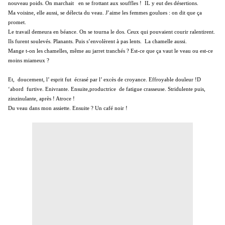
nouveau poids. On marchait
en se frottant aux souffles !
IL y eut des désertions.
Ma voisine, elle aussi, se délecta du veau. J’aime les femmes goulues : on dit que ça
promet.
Le travail demeura en béance. On se tourna le dos. Ceux qui pouvaient courir ralentirent.
Ils furent soulevés. Planants. Puis s’envolèrent à pas lents.
La chamelle aussi.
Mange t-on les chamelles, même au jarret tranchés ? Est-ce que ça vaut le veau ou est-ce
moins miameux ?
Et,
doucement, l’ esprit fut
écrasé par l’ excès de croyance. Effroyable douleur !D
‘abord
furtive. Enivrante. Ensuite,productrice
de fatigue crasseuse. Stridulente puis,
zinzinulante, après ! Atroce !
Du veau dans mon assiette. Ensuite ? Un café noir !