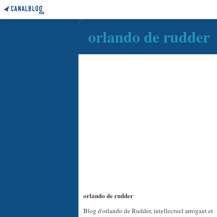
orlando de rudder
orlando de rudder
Blog d'orlando de Rudder, intellectuel arrogant et