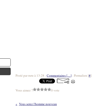
Posté par ruru à 13:28 -
Commentaires [
…
]
- Permalien [
#
]
Vous aimez ?
0 vote
Vous serez l'homme nouveau