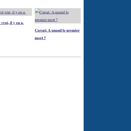
 vrai, il y en a.
Carsat: A quand le premier
mort ?