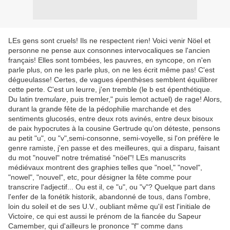
LEs gens sont cruels! Ils ne respectent rien! Voici venir Nöel et
personne ne pense aux consonnes intervocaliques se l'ancien
français! Elles sont tombées, les pauvres, en syncope, on n'en
parle plus, on ne les parle plus, on ne les écrit même pas! C'est
dégueulasse! Certes, de vagues épenthèses semblent équilibrer
cette perte. C'est un leurre, j'en tremble (le b est épenthétique.
Du latin t
remulare
, puis tremler," puis lemot actuel) de rage! Alors,
durant la grande fête de la pédophilie marchande et des
sentiments glucosés, entre deux rots avinés, entre deux bisoux
de paix hypocrutes à la cousine Gertrude qu'on déteste, pensons
au petit "u", ou "v",semi-consonne, semi-voyelle, si l'on préfère le
genre ramiste, j'en passe et des meilleures, qui a disparu, faisant
du mot "nouvel" notre trématisé "nöel"! LEs manuscrits
médiévaux montrent des graphies telles que "noel," "novel",
"nowel", "nouvel", etc, pour désigner la fête comme pour
transcrire l'adjectif... Ou est il, ce "u", ou "v"? Quelque part dans
l'enfer de la fonétik historik, abandonné de tous, dans l'ombre,
loin du soleil et de ses U.V., oubliant même qu'il est l'initiale de
Victoire, ce qui est aussi le prénom de la fiancée du Sapeur
Camember, qui d'ailleurs le prononce "f" comme dans